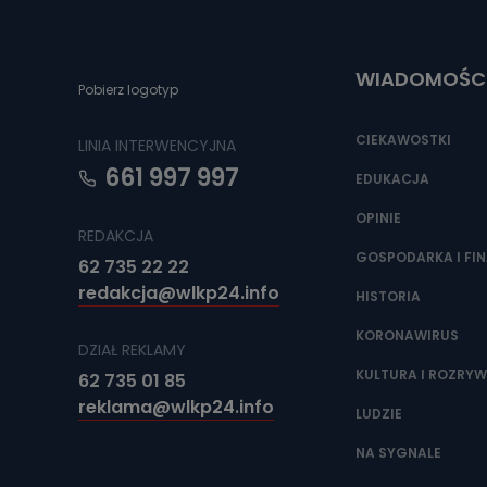
Można to zrob
poczta@tvproar
WIADOMOŚC
Pobierz logotyp
CIEKAWOSTKI
LINIA INTERWENCYJNA
661 997 997
EDUKACJA
OPINIE
REDAKCJA
GOSPODARKA I FI
62 735 22 22
redakcja@wlkp24.info
HISTORIA
KORONAWIRUS
DZIAŁ REKLAMY
KULTURA I ROZRY
62 735 01 85
reklama@wlkp24.info
LUDZIE
NA SYGNALE