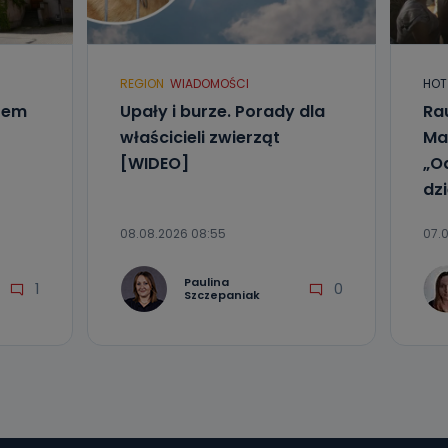
l. Wolności
e
REGION
WIADOMOŚCI
HOT
ania od
czem
Upały i burze. Porady dla
Ra
. Wolności
właścicieli zwierząt
Ma
że żądania
enia
[WIDEO]
„O
dz
08.08.2026 08:55
07.
Paulina
1
0
Szczepaniak
nio od
brane ze
taktowy,
racownicy