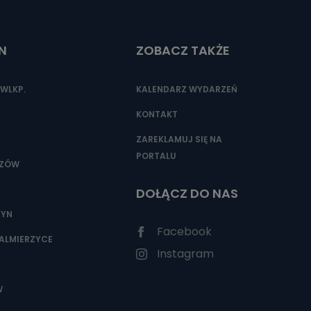
N
ZOBACZ TAKŻE
WLKP.
KALENDARZ WYDARZEŃ
KONTAKT
ZAREKLAMUJ SIĘ NA
PORTALU
SZÓW
DOŁĄCZ DO NAS
ZYN
Facebook
ALMIERZYCE
Instagram
W