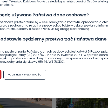
m jest Telewizja Kablowa Pro-Art z siedzibą w miejscowości Ostrów Wielkop
lności 19.
 będą używane Państwa dane osobowe?
sobowe przetwarzane są w celu nawiązania kontaktu, opracowania ofert
g oraz zachowania relacji biznesowych, a także w celu przesyłania inform
ozumieniu ustawy o świadczeniu usług drogą elektroniczną.
 podstawie będziemy przetwarzać Państwa dane
?
ną przetwarzania Państwa danych osobowych, jest artykuł 6 Rozporządz
DUKACJA
GOSPODARKA I FINANSE
HISTORIA
KORONAWI
pejskiego i Rady (UE) 2016/679 z dnia 27 kwietnia 2016 r. w sprawie ochr
związku z przetwarzaniem danych osobowych w sprawie swobodnego prz
ĄD
ŚRODOWISKO
WASZE INFO
WSZYSTKICH ŚWIĘTYCH
oraz uchylenia dyrektywy 95/46/WE (RODO).
możliwość cofnięcia zgody?
POLITYKA PRYWATNOŚCI
h osobowych jest dobrowolne, nie jest wymogiem ustawowym lub umo
runku zawarcia umowy. Cofnięcie zgody jest możliwe na każdym etapie i ni
dnymi negatywnymi konsekwencjami. Cofnięcia zgody można dokonać w
 (e-mail, poczta tradycyjna) tak, aby dotarła do wiadomości Telewizji 
ibą w miejscowości Ostrów Wielkopolski (63-400) przy ul. Wolności 19.
komu możemy przekazać Państwa dane?