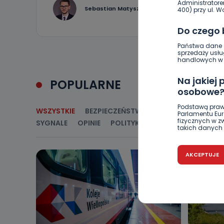
Administratore
0
Sebastian Matyszczak
400) przy ul. Wo
Do czego
Państwa dane o
sprzedaży usłu
handlowych w r
Na jakiej
POPULARNE
osobowe
Podstawą praw
WSZYSTKIE
BEZPIECZEŃSTWO
CIEKAWOSTKI
E
Parlamentu Euro
fizycznych w 
SYGNALE
OPINIE
POLITYKA
RELIGIA
SAMORZ
takich danych 
Czy jest 
AKCEPTUJE
Podanie danyc
nie stanowi wa
związane z ża
wybrany sposób
Pro-Art z siedz
Kiedy i 