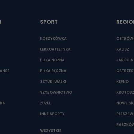
ić pod numerem telefonu 62 735-51-05 lub e-mailowo pod adresem:
t.pl
I
SPORT
REGIO
KOSZYKÓWKA
OSTRÓW 
LEKKOATLETYKA
KALISZ
PIŁKA NOŻNA
JAROCIN
NANSE
PIŁKA RĘCZNA
OSTRZE
SZTUKI WALKI
KĘPNO
SZYBOWNICTWO
KROTOS
WKA
ŻUŻEL
NOWE SK
INNE SPORTY
PLESZEW
RASZKÓ
WSZYSTKIE