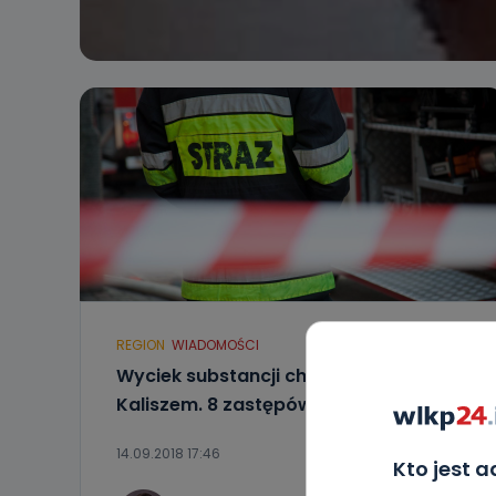
REGION
WIADOMOŚCI
Wyciek substancji chemicznej pod
Kaliszem. 8 zastępów w akcji
14.09.2018 17:46
Kto jest 