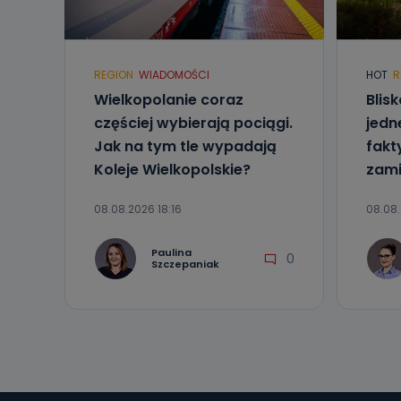
Telewizja Kablo
19 nie przekaz
wykorzystywan
Co mogą 
REGION
WIADOMOŚCI
HOT
R
Po wyrażeniu 
Wielkopolanie coraz
Blis
Telewizji Kablo
częściej wybierają pociągi.
jedne
19 dostępu do 
ich sprostowan
Jak na tym tle wypadają
fakt
sprzeciwu wobe
Koleje Wielkopolskie?
zami
Do kiedy
08.08.2026 18:16
08.08.
Do czasu wycof
uzasadnionego
Paulina
0
Jakie da
Szczepaniak
Przetwarzane 
Państwa (lub z
źródeł publiczn
adres korespo
oraz partnerzy
Jak skont