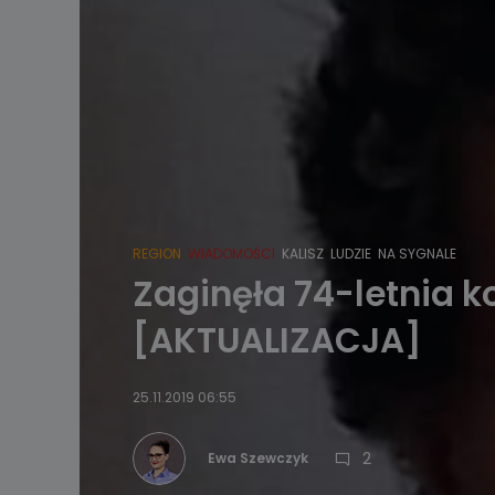
REGION
WIADOMOŚCI
KALISZ
LUDZIE
NA SYGNALE
Zaginęła 74-letnia ko
[AKTUALIZACJA]
25.11.2019 06:55
2
Ewa Szewczyk