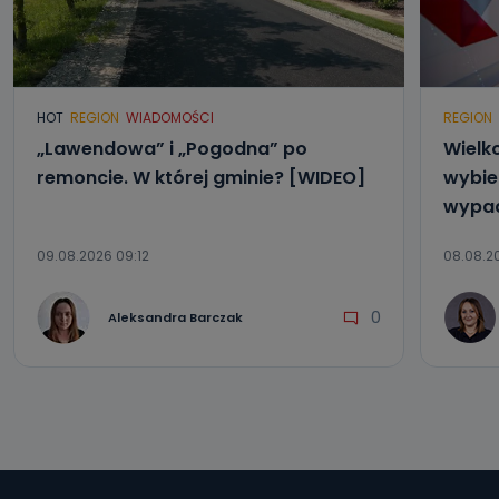
HOT
REGION
WIADOMOŚCI
REGION
„Lawendowa” i „Pogodna” po
Wielk
remoncie. W której gminie? [WIDEO]
wybier
wypad
09.08.2026 09:12
08.08.20
0
Aleksandra Barczak