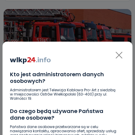
Kto jest administratorem danych
REGION
WIADOMOŚCI
osobowych?
Będzie 16 nowych wozów dla OSP z regionu.
Administratorem jest Telewizja Kablowa Pro-Art z siedzibą
Do tego powiatu nie trafi ani jeden [LISTA
w miejscowości Ostrów Wielkopolski (63-400) przy ul.
Wolności 19.
JEDNOSTEK]
Do czego będą używane Państwa
24.02.2023 12:09
dane osobowe?
Państwa dane osobowe przetwarzane są w celu
4
Sebastian Matyszczak
nawiązania kontaktu, opracowania ofert, sprzedaży usług