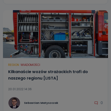
Jakie dane osobowe przetwarzamy?
Przetwarzane kategorie Państwa danych osobowych to
dane, które pochodzą bezpośrednio od Państwa (lub
zostały przekazane w Państwa imieniu) lub dane osobowe,
które zostały zebrane ze źródeł publicznie dostępnych, w
szczególności: imię i nazwisko, adres e-mail, telefon
kontaktowy, adres korespondencyjny. Odbiorcą Pastwa
danych osobowych są pracownicy i współpracownicy
oraz partnerzy wspomagający administratora w jego
biznesowej działalności.
Jak skontaktować się z inspektorem
danych osobowych?
Można to zrobić pod numerem telefonu 62 735-51-05 lub
e-mailowo pod adresem: poczta@tvproart.pl
REGION
WIADOMOŚCI
Kilkanaście wozów strażackich trafi do
naszego regionu [LISTA]
20.01.2022 14:36
0
Sebastian Matyszczak