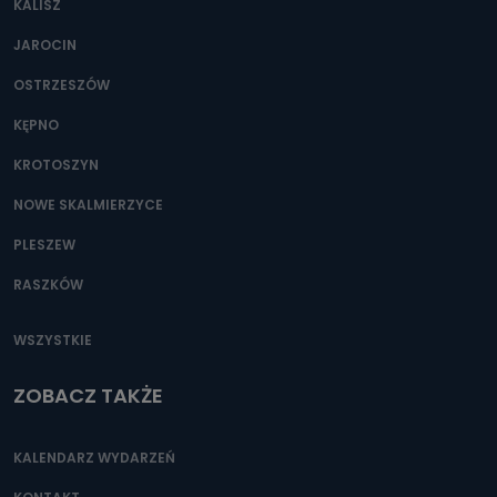
KALISZ
Można to zrobić pod numerem telefonu 62 735-51-05 lub
e-mailowo pod adresem: poczta@tvproart.pl
JAROCIN
OSTRZESZÓW
KĘPNO
KROTOSZYN
NOWE SKALMIERZYCE
PLESZEW
RASZKÓW
WSZYSTKIE
ZOBACZ TAKŻE
KALENDARZ WYDARZEŃ