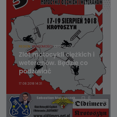
REGION
WIADOMOŚCI
KROTOSZYN
Zlot motocykli ciężkich i
weteranów. Będzie co
podziwiać
17.08.2018 14:31
0
Sebastian Matyszczak