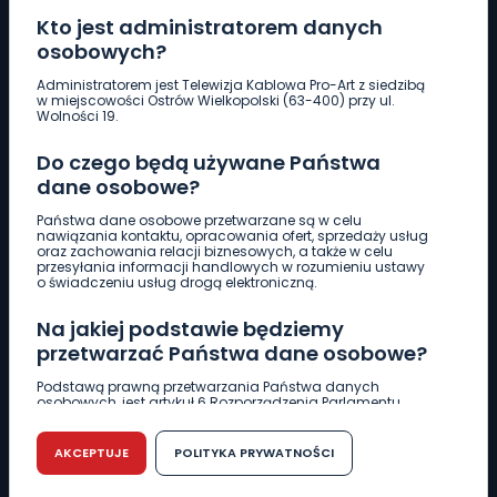
Kto jest administratorem danych
osobowych?
Pobierz logotyp
Administratorem jest Telewizja Kablowa Pro-Art z siedzibą
w miejscowości Ostrów Wielkopolski (63-400) przy ul.
Wolności 19.
LINIA INTERWENCYJNA
Do czego będą używane Państwa
661 997 997
dane osobowe?
Państwa dane osobowe przetwarzane są w celu
REDAKCJA
nawiązania kontaktu, opracowania ofert, sprzedaży usług
oraz zachowania relacji biznesowych, a także w celu
62 735 22 22
redakcja@wlkp24.info
przesyłania informacji handlowych w rozumieniu ustawy
o świadczeniu usług drogą elektroniczną.
DZIAŁ REKLAMY
Na jakiej podstawie będziemy
62 735 01 85
reklama@wlkp24.info
przetwarzać Państwa dane osobowe?
Podstawą prawną przetwarzania Państwa danych
osobowych, jest artykuł 6 Rozporządzenia Parlamentu
WIADOMOŚCI
Europejskiego i Rady (UE) 2016/679 z dnia 27 kwietnia 2016
r. w sprawie ochrony osób fizycznych w związku z
przetwarzaniem danych osobowych w sprawie
AKCEPTUJE
POLITYKA PRYWATNOŚCI
swobodnego przepływu takich danych oraz uchylenia
CIEKAWOSTKI
dyrektywy 95/46/WE (RODO).