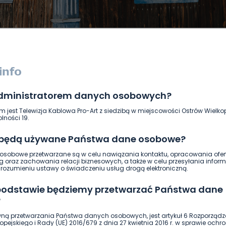
administratorem danych osobowych?
DUKACJA
GOSPODARKA I FINANSE
HISTORIA
KORONAWI
m jest Telewizja Kablowa Pro-Art z siedzibą w miejscowości Ostrów Wielkop
ĄD
ŚRODOWISKO
WASZE INFO
WSZYSTKICH ŚWIĘTYCH
lności 19.
 będą używane Państwa dane osobowe?
sobowe przetwarzane są w celu nawiązania kontaktu, opracowania ofert
g oraz zachowania relacji biznesowych, a także w celu przesyłania inform
ozumieniu ustawy o świadczeniu usług drogą elektroniczną.
 podstawie będziemy przetwarzać Państwa dane
?
ną przetwarzania Państwa danych osobowych, jest artykuł 6 Rozporządz
pejskiego i Rady (UE) 2016/679 z dnia 27 kwietnia 2016 r. w sprawie ochr