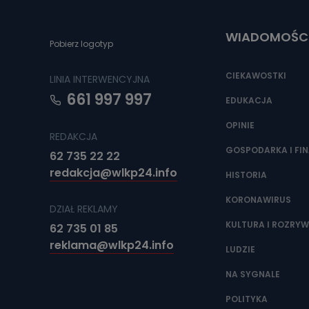
Do czasu wycof
uzasadnionego
WIADOMOŚC
Jakie da
Pobierz logotyp
Przetwarzane 
Państwa (lub z
CIEKAWOSTKI
LINIA INTERWENCYJNA
źródeł publiczn
adres korespo
661 997 997
oraz partnerzy
EDUKACJA
OPINIE
Jak skont
REDAKCJA
Można to zrob
GOSPODARKA I FI
62 735 22 22
poczta@tvproar
redakcja@wlkp24.info
HISTORIA
KORONAWIRUS
DZIAŁ REKLAMY
KULTURA I ROZRY
62 735 01 85
reklama@wlkp24.info
LUDZIE
NA SYGNALE
POLITYKA