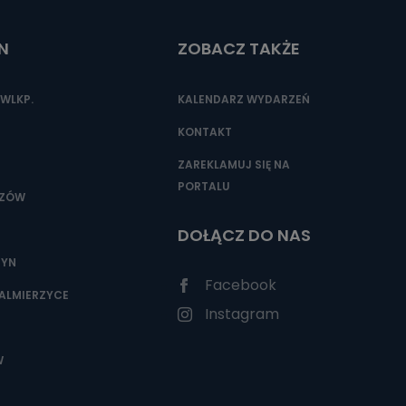
N
ZOBACZ TAKŻE
nio od
brane ze
WLKP.
KALENDARZ WYDARZEŃ
taktowy,
racownicy
KONTAKT
ZAREKLAMUJ SIĘ NA
PORTALU
SZÓW
DOŁĄCZ DO NAS
ZYN
Facebook
ALMIERZYCE
Instagram
W