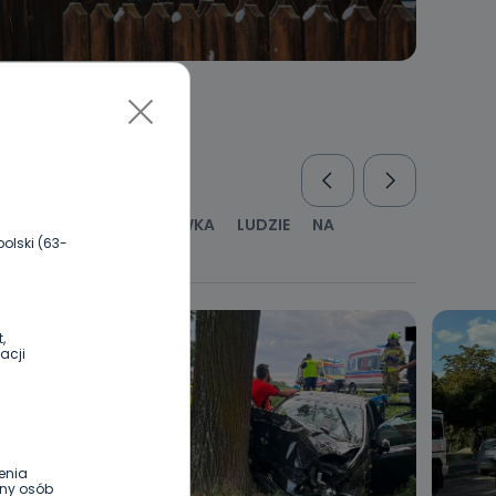
RUS
KULTURA I ROZRYWKA
LUDZIE
NA
olski (63-
WYWIADY
ZDROWIE
,
acji
enia
ony osób