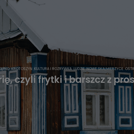
KĘPNO
KROTOSZYN
KULTURA I ROZRYWKA
LUDZIE
NOWE SKALMIERZYCE
OSTR
, czyli frytki i barszcz z pr