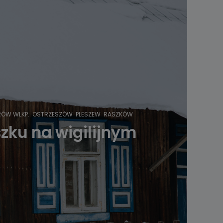
ÓW WLKP.
OSTRZESZÓW
PLESZEW
RASZKÓW
oszku na wigilijnym