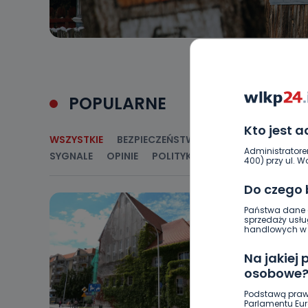
POPULARNE
Kto jest 
WSZYSTKIE
BEZPIECZEŃSTWO
CIEKAWOSTKI
E
Administratore
SYGNALE
OPINIE
POLITYKA
RELIGIA
SAMORZ
400) przy ul. Wo
Do czego
Państwa dane o
sprzedaży usłu
handlowych w r
Na jakiej
osobowe
Podstawą praw
Parlamentu Euro