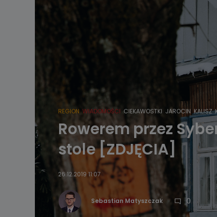
REGION
WIADOMOŚCI
CIEKAWOSTKI
JAROCIN
KALISZ
Rowerem przez Syberię
stole [ZDJĘCIA]
26.12.2019 11:07
0
Sebastian Matyszczak