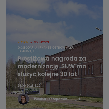
REGION
WIADOMOŚCI
GOSPODARKA I FINANSE
OSTRÓW WLKP.
SAMORZĄD
Prestiżowa nagroda za
modernizację. SUW ma
służyć kolejne 30 lat
28.09.2021 13:25
1
Paulina Szczepaniak