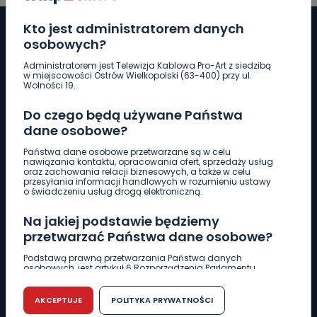
Kto jest administratorem danych
osobowych?
Administratorem jest Telewizja Kablowa Pro-Art z siedzibą
Pobierz logotyp
w miejscowości Ostrów Wielkopolski (63-400) przy ul.
Wolności 19.
LINIA INTERWENCYJNA
Do czego będą używane Państwa
661 997 997
dane osobowe?
Państwa dane osobowe przetwarzane są w celu
nawiązania kontaktu, opracowania ofert, sprzedaży usług
REDAKCJA
oraz zachowania relacji biznesowych, a także w celu
przesyłania informacji handlowych w rozumieniu ustawy
62 735 22 22
redakcja@wlkp24.info
o świadczeniu usług drogą elektroniczną.
Na jakiej podstawie będziemy
DZIAŁ REKLAMY
przetwarzać Państwa dane osobowe?
62 735 01 85
reklama@wlkp24.info
Podstawą prawną przetwarzania Państwa danych
osobowych, jest artykuł 6 Rozporządzenia Parlamentu
Europejskiego i Rady (UE) 2016/679 z dnia 27 kwietnia 2016
WIADOMOŚCI
r. w sprawie ochrony osób fizycznych w związku z
przetwarzaniem danych osobowych w sprawie
AKCEPTUJE
POLITYKA PRYWATNOŚCI
swobodnego przepływu takich danych oraz uchylenia