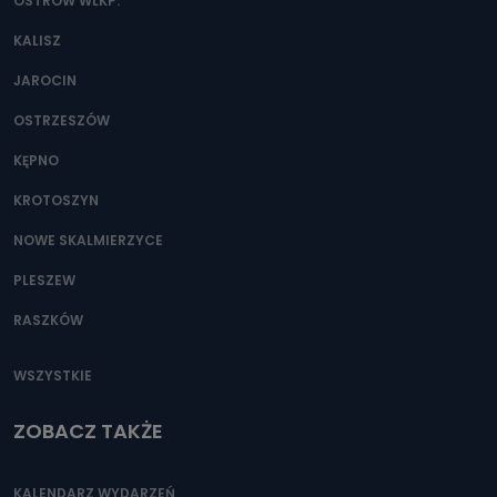
danych osobowych?
OSTRÓW WLKP.
Można to zrobić pod numerem telefonu 62 735-51-05 lub
KALISZ
e-mailowo pod adresem: poczta@tvproart.pl
JAROCIN
OSTRZESZÓW
KĘPNO
KROTOSZYN
NOWE SKALMIERZYCE
PLESZEW
RASZKÓW
WSZYSTKIE
ZOBACZ TAKŻE
KALENDARZ WYDARZEŃ