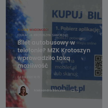
REGION
WIADOMOŚCI
EDUKACJA
KROTOSZYN
SAMORZĄD
Bilet autobusowy w
telefonie? MZK Krotoszyn
wprowadziło taką
możliwość
04.09.2021 16:15
2
Aleksandra Barczak