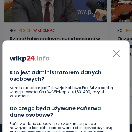
HOT
REGION
WIADOMOŚCI
HOT
RE
Rzucał łatwopalnymi substancjami w
Oszus
strażaków. Usłyszał zarzuty
Proku
podsu
05.08.2026 18:58
05.08.2
Kto jest administratorem danych
osobowych?
0
Sebastian Matyszczak
Administratorem jest Telewizja Kablowa Pro-Art z siedzibą
w miejscowości Ostrów Wielkopolski (63-400) przy ul.
Wolności 19.
Do czego będą używane Państwa
dane osobowe?
Państwa dane osobowe przetwarzane są w celu
nawiązania kontaktu, opracowania ofert, sprzedaży usług
oraz zachowania relacji biznesowych, a także w celu