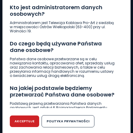
Kto jest administratorem danych
osobowych?
Pobierz logotyp
Administratorem jest Telewizja Kablowa Pro-Art z siedzibą
w miejscowości Ostrów Wielkopolski (63-400) przy ul.
Wolności 19.
LINIA INTERWENCYJNA
Do czego będą używane Państwa
661 997 997
dane osobowe?
Państwa dane osobowe przetwarzane są w celu
REDAKCJA
nawiązania kontaktu, opracowania ofert, sprzedaży usług
oraz zachowania relacji biznesowych, a także w celu
62 735 22 22
redakcja@wlkp24.info
przesyłania informacji handlowych w rozumieniu ustawy
o świadczeniu usług drogą elektroniczną.
DZIAŁ REKLAMY
Na jakiej podstawie będziemy
62 735 01 85
reklama@wlkp24.info
przetwarzać Państwa dane osobowe?
Podstawą prawną przetwarzania Państwa danych
osobowych, jest artykuł 6 Rozporządzenia Parlamentu
WIADOMOŚCI
Europejskiego i Rady (UE) 2016/679 z dnia 27 kwietnia 2016
r. w sprawie ochrony osób fizycznych w związku z
przetwarzaniem danych osobowych w sprawie
AKCEPTUJE
POLITYKA PRYWATNOŚCI
swobodnego przepływu takich danych oraz uchylenia
CIEKAWOSTKI
dyrektywy 95/46/WE (RODO).