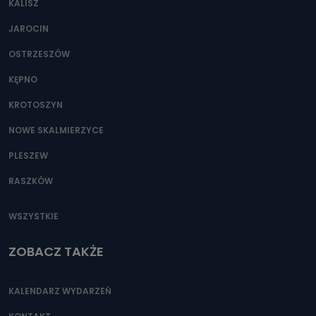
KALISZ
Można to zrobić pod numerem telefonu 62 735-51-05 lub
e-mailowo pod adresem: poczta@tvproart.pl
JAROCIN
OSTRZESZÓW
KĘPNO
KROTOSZYN
NOWE SKALMIERZYCE
PLESZEW
RASZKÓW
WSZYSTKIE
ZOBACZ TAKŻE
KALENDARZ WYDARZEŃ