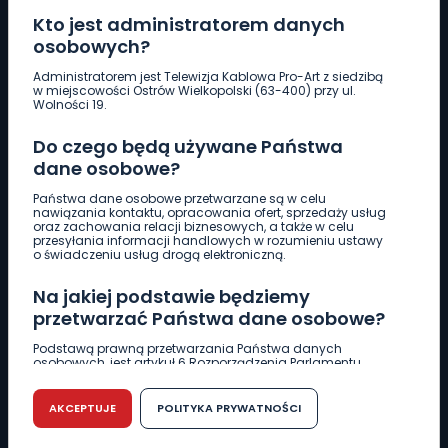
Kto jest administratorem danych
osobowych?
Pobierz logotyp
Administratorem jest Telewizja Kablowa Pro-Art z siedzibą
w miejscowości Ostrów Wielkopolski (63-400) przy ul.
Wolności 19.
LINIA INTERWENCYJNA
Do czego będą używane Państwa
661 997 997
dane osobowe?
Państwa dane osobowe przetwarzane są w celu
REDAKCJA
nawiązania kontaktu, opracowania ofert, sprzedaży usług
oraz zachowania relacji biznesowych, a także w celu
62 735 22 22
redakcja@wlkp24.info
przesyłania informacji handlowych w rozumieniu ustawy
o świadczeniu usług drogą elektroniczną.
DZIAŁ REKLAMY
Na jakiej podstawie będziemy
62 735 01 85
reklama@wlkp24.info
przetwarzać Państwa dane osobowe?
Podstawą prawną przetwarzania Państwa danych
osobowych, jest artykuł 6 Rozporządzenia Parlamentu
WIADOMOŚCI
Europejskiego i Rady (UE) 2016/679 z dnia 27 kwietnia 2016
r. w sprawie ochrony osób fizycznych w związku z
przetwarzaniem danych osobowych w sprawie
AKCEPTUJE
POLITYKA PRYWATNOŚCI
swobodnego przepływu takich danych oraz uchylenia
CIEKAWOSTKI
dyrektywy 95/46/WE (RODO).