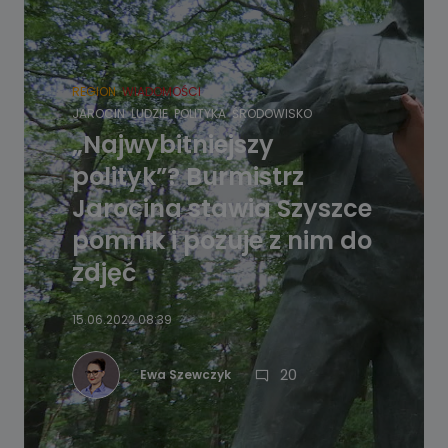
REGION
WIADOMOŚCI
JAROCIN
LUDZIE
POLITYKA
ŚRODOWISKO
„Najwybitniejszy
polityk”? Burmistrz
Jarocina stawia Szyszce
pomnik i pozuje z nim do
zdjęć
15.06.2022 08:39
20
Ewa Szewczyk