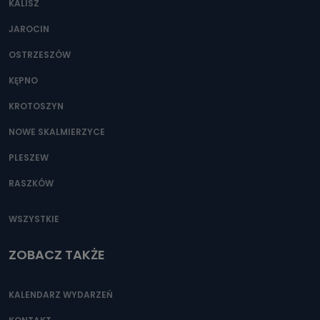
KALISZ
Można to zrobić pod numerem telefonu 62 735-51-05 lub
e-mailowo pod adresem: poczta@tvproart.pl
JAROCIN
OSTRZESZÓW
KĘPNO
KROTOSZYN
NOWE SKALMIERZYCE
PLESZEW
RASZKÓW
WSZYSTKIE
ZOBACZ TAKŻE
KALENDARZ WYDARZEŃ