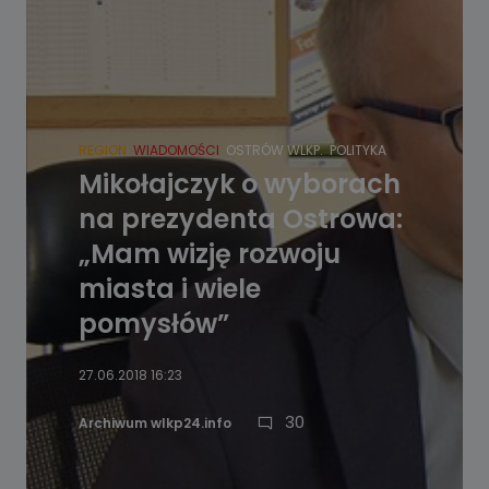
REGION
WIADOMOŚCI
OSTRÓW WLKP.
POLITYKA
Mikołajczyk o wyborach
na prezydenta Ostrowa:
„Mam wizję rozwoju
miasta i wiele
pomysłów”
27.06.2018 16:23
30
Archiwum wlkp24.info