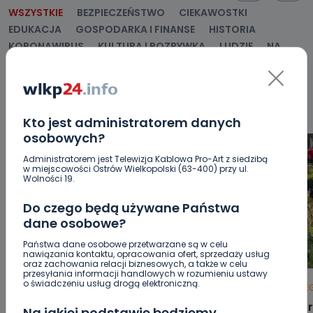
WSZYSTKIE
BEZPIECZEŃSTWO
CIEKAWOSTKI
EDUKACJA
GOSPODARKA I FINANSE
HISTORIA
KORONAWIRUS
KULTURA I ROZRYWKA
LUDZIE
NA
SYGNALE
OPINIE
POLITYKA
RELIGIA
SAMORZĄD
ŚRODOWISKO
WASZE INFO
WSZYSTKICH ŚWIĘTYCH
WYWIADY
ZDROWIE
Kto jest administratorem danych
osobowych?
Administratorem jest Telewizja Kablowa Pro-Art z siedzibą
w miejscowości Ostrów Wielkopolski (63-400) przy ul.
Wolności 19.
Do czego będą używane Państwa
dane osobowe?
Państwa dane osobowe przetwarzane są w celu
nawiązania kontaktu, opracowania ofert, sprzedaży usług
oraz zachowania relacji biznesowych, a także w celu
przesyłania informacji handlowych w rozumieniu ustawy
o świadczeniu usług drogą elektroniczną.
HOT
REGION
WIADOMOŚCI
HOT
RE
Raulin, Witkowska, Marciniak,
Auto r
Na jakiej podstawie będziemy