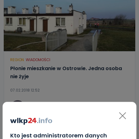
REGION
WIADOMOŚCI
Płonie mieszkanie w Ostrowie. Jedna osoba
nie żyje
07.02.2018 12:52
0
Paulina Szczepaniak
Kto jest administratorem danych