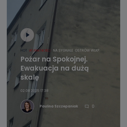
HOT
WIADOMOŚCI
NA SYGNALE
OSTRÓW WLKP.
Pożar na Spokojnej.
Ewakuacja na dużą
skalę
02.08.2025 17:38
0
Paulina Szczepaniak