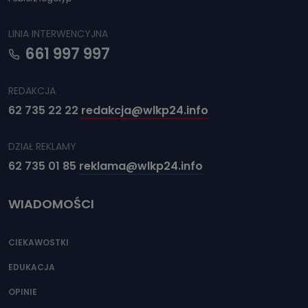
ograniczenia ich przetwarzania oraz prawo wniesienia
sprzeciwu wobec ich przetwarzania.
LINIA INTERWENCYJNA
Do kiedy Państwa dane osobowe będą
661 997 997
przechowywane?
Do czasu wycofania zgody lub, jeśli dane będą
REDAKCJA
przetwarzane na podstawie prawnie uzasadnionego celu
administratora – do momentu wniesienia sprzeciwu.
62 735 22 22
redakcja@wlkp24.info
Jakie dane osobowe przetwarzamy?
DZIAŁ REKLAMY
Przetwarzane kategorie Państwa danych osobowych to
dane, które pochodzą bezpośrednio od Państwa (lub
62 735 01 85
reklama@wlkp24.info
zostały przekazane w Państwa imieniu) lub dane osobowe,
które zostały zebrane ze źródeł publicznie dostępnych, w
szczególności: imię i nazwisko, adres e-mail, telefon
kontaktowy, adres korespondencyjny. Odbiorcą Pastwa
WIADOMOŚCI
danych osobowych są pracownicy i współpracownicy
oraz partnerzy wspomagający administratora w jego
biznesowej działalności.
CIEKAWOSTKI
Jak skontaktować się z inspektorem
EDUKACJA
danych osobowych?
OPINIE
Można to zrobić pod numerem telefonu 62 735-51-05 lub
e-mailowo pod adresem: poczta@tvproart.pl