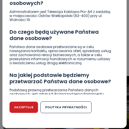
osobowych?
POPULARNE
Administratorem jest Telewizja Kablowa Pro-Art z siedzibą
w miejscowości Ostrów Wielkopolski (63-400) przy ul.
Wolności 19.
WSZYSTKIE
BEZPIECZEŃSTWO
CIEKAWOSTKI
Do czego będą używane Państwa
EDUKACJA
GOSPODARKA I FINANSE
HISTORIA
dane osobowe?
KORONAWIRUS
KULTURA I ROZRYWKA
LUDZIE
NA
SYGNALE
OPINIE
POLITYKA
RELIGIA
SAMORZĄD
Państwa dane osobowe przetwarzane są w celu
nawiązania kontaktu, opracowania ofert, sprzedaży usług
ŚRODOWISKO
WASZE INFO
WSZYSTKICH ŚWIĘTYCH
oraz zachowania relacji biznesowych, a także w celu
przesyłania informacji handlowych w rozumieniu ustawy
WYWIADY
ZDROWIE
o świadczeniu usług drogą elektroniczną.
Na jakiej podstawie będziemy
przetwarzać Państwa dane osobowe?
Podstawą prawną przetwarzania Państwa danych
osobowych, jest artykuł 6 Rozporządzenia Parlamentu
Europejskiego i Rady (UE) 2016/679 z dnia 27 kwietnia 2016
r. w sprawie ochrony osób fizycznych w związku z
przetwarzaniem danych osobowych w sprawie
AKCEPTUJE
POLITYKA PRYWATNOŚCI
swobodnego przepływu takich danych oraz uchylenia
dyrektywy 95/46/WE (RODO).
Czy jest możliwość cofnięcia zgody?