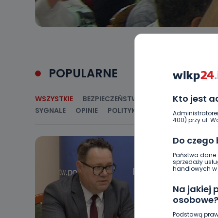
POPULARNE
Kto jest 
WSZYSTKIE
BEZPIECZEŃSTWO
CIEKAWOSTKI
E
SYGNALE
OPINIE
POLITYKA
RELIGIA
SAMORZ
Administratore
400) przy ul. Wo
Do czego
Państwa dane o
sprzedaży usłu
handlowych w r
Na jakiej
osobowe
Podstawą praw