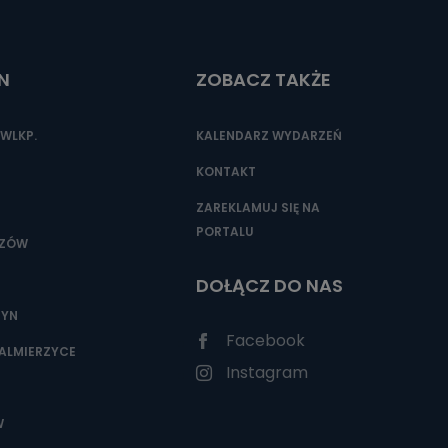
N
ZOBACZ TAKŻE
nio od
brane ze
taktowy,
WLKP.
KALENDARZ WYDARZEŃ
racownicy
KONTAKT
ZAREKLAMUJ SIĘ NA
PORTALU
SZÓW
DOŁĄCZ DO NAS
ZYN
Facebook
ALMIERZYCE
Instagram
W