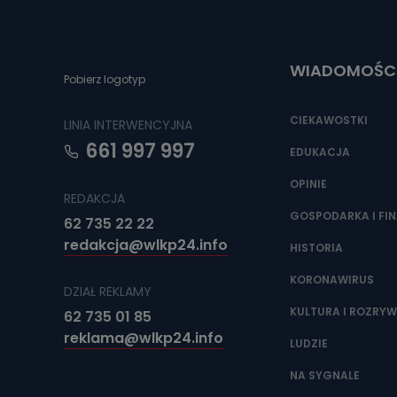
Do czasu wycof
uzasadnionego
Jakie da
WIADOMOŚC
Pobierz logotyp
Przetwarzane 
Państwa (lub z
źródeł publiczn
CIEKAWOSTKI
LINIA INTERWENCYJNA
adres korespo
oraz partnerzy
661 997 997
EDUKACJA
Jak skont
OPINIE
REDAKCJA
Można to zrob
poczta@tvproar
GOSPODARKA I FI
62 735 22 22
redakcja@wlkp24.info
HISTORIA
KORONAWIRUS
DZIAŁ REKLAMY
KULTURA I ROZRY
62 735 01 85
reklama@wlkp24.info
LUDZIE
NA SYGNALE