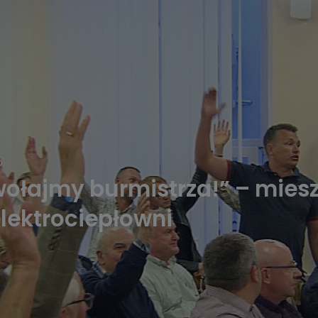
D
wołajmy burmistrza!” – mies
lektrociepłowni