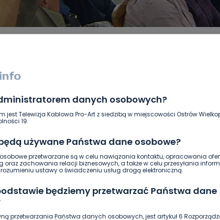
administratorem danych osobowych?
DUKACJA
GOSPODARKA I FINANSE
HISTORIA
KORONAWI
ĄD
ŚRODOWISKO
WASZE INFO
WSZYSTKICH ŚWIĘTYCH
m jest Telewizja Kablowa Pro-Art z siedzibą w miejscowości Ostrów Wielkop
lności 19.
 będą używane Państwa dane osobowe?
sobowe przetwarzane są w celu nawiązania kontaktu, opracowania ofert
g oraz zachowania relacji biznesowych, a także w celu przesyłania inform
ozumieniu ustawy o świadczeniu usług drogą elektroniczną.
 podstawie będziemy przetwarzać Państwa dane
?
ną przetwarzania Państwa danych osobowych, jest artykuł 6 Rozporządz