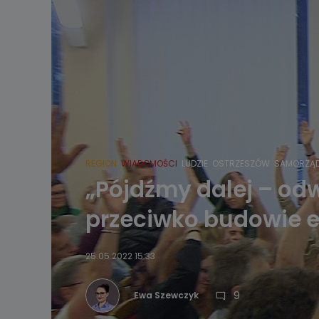
REGION
WIADOMOŚCI
LUDZIE
OSTRZESZÓW
SAMORZĄ
„Pójdźmy dalej – od
przeciwko budowie e
25.05.2022 15:33
9
Ewa Szewczyk