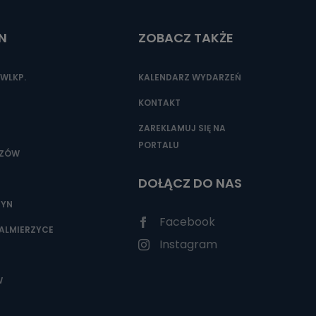
N
ZOBACZ TAKŻE
nio od
brane ze
WLKP.
KALENDARZ WYDARZEŃ
taktowy,
racownicy
KONTAKT
ZAREKLAMUJ SIĘ NA
PORTALU
SZÓW
DOŁĄCZ DO NAS
ZYN
Facebook
ALMIERZYCE
Instagram
W