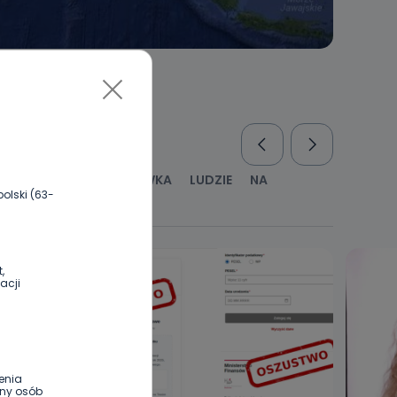
RUS
KULTURA I ROZRYWKA
LUDZIE
NA
olski (63-
WYWIADY
ZDROWIE
,
acji
enia
ony osób