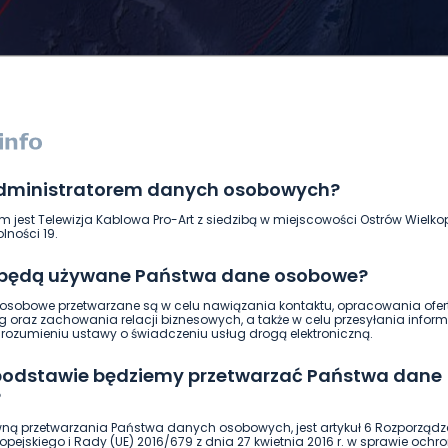
administratorem danych osobowych?
DUKACJA
GOSPODARKA I FINANSE
HISTORIA
KORONAWI
m jest Telewizja Kablowa Pro-Art z siedzibą w miejscowości Ostrów Wielkop
ĄD
ŚRODOWISKO
WASZE INFO
WSZYSTKICH ŚWIĘTYCH
lności 19.
 będą używane Państwa dane osobowe?
sobowe przetwarzane są w celu nawiązania kontaktu, opracowania ofert
g oraz zachowania relacji biznesowych, a także w celu przesyłania inform
ozumieniu ustawy o świadczeniu usług drogą elektroniczną.
 podstawie będziemy przetwarzać Państwa dane
?
ną przetwarzania Państwa danych osobowych, jest artykuł 6 Rozporządz
pejskiego i Rady (UE) 2016/679 z dnia 27 kwietnia 2016 r. w sprawie ochr