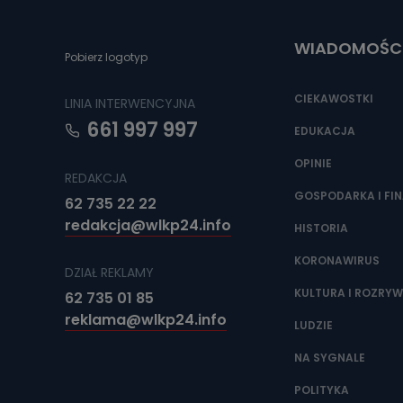
Do czasu wycof
uzasadnionego
WIADOMOŚC
Jakie da
Pobierz logotyp
Przetwarzane 
Państwa (lub z
CIEKAWOSTKI
LINIA INTERWENCYJNA
źródeł publiczn
adres korespo
661 997 997
oraz partnerzy
EDUKACJA
OPINIE
Jak skont
REDAKCJA
Można to zrob
GOSPODARKA I FI
62 735 22 22
poczta@tvproar
redakcja@wlkp24.info
HISTORIA
KORONAWIRUS
DZIAŁ REKLAMY
KULTURA I ROZRY
62 735 01 85
reklama@wlkp24.info
LUDZIE
NA SYGNALE
POLITYKA