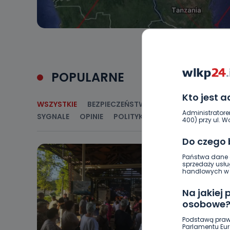
POPULARNE
Kto jest 
WSZYSTKIE
BEZPIECZEŃSTWO
CIEKAWOSTKI
E
Administratore
SYGNALE
OPINIE
POLITYKA
RELIGIA
SAMORZ
400) przy ul. Wo
Do czego
Państwa dane o
sprzedaży usłu
handlowych w r
Na jakiej
osobowe
Podstawą praw
Parlamentu Euro