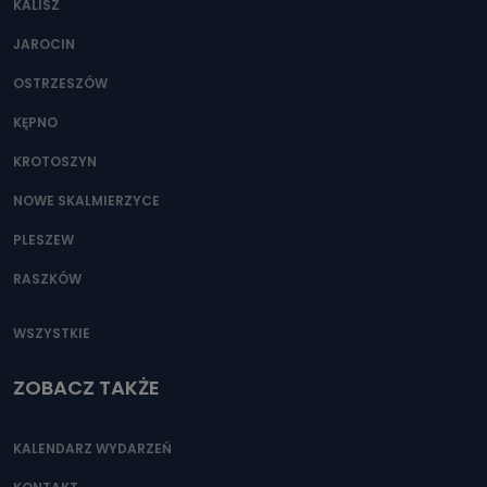
KALISZ
Można to zrobić pod numerem telefonu 62 735-51-05 lub
e-mailowo pod adresem: poczta@tvproart.pl
JAROCIN
OSTRZESZÓW
KĘPNO
KROTOSZYN
NOWE SKALMIERZYCE
PLESZEW
RASZKÓW
WSZYSTKIE
ZOBACZ TAKŻE
KALENDARZ WYDARZEŃ