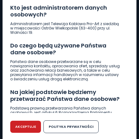
Kto jest administratorem danych
osobowych?
Pobierz logotyp
Administratorem jest Telewizja Kablowa Pro-Art z siedzibą
w miejscowości Ostrów Wielkopolski (63-400) przy ul.
Wolności 19.
LINIA INTERWENCYJNA
Do czego będą używane Państwa
661 997 997
dane osobowe?
Państwa dane osobowe przetwarzane są w celu
REDAKCJA
nawiązania kontaktu, opracowania ofert, sprzedaży usług
oraz zachowania relacji biznesowych, a także w celu
62 735 22 22
redakcja@wlkp24.info
przesyłania informacji handlowych w rozumieniu ustawy
o świadczeniu usług drogą elektroniczną.
DZIAŁ REKLAMY
Na jakiej podstawie będziemy
62 735 01 85
reklama@wlkp24.info
przetwarzać Państwa dane osobowe?
Podstawą prawną przetwarzania Państwa danych
osobowych, jest artykuł 6 Rozporządzenia Parlamentu
WIADOMOŚCI
Europejskiego i Rady (UE) 2016/679 z dnia 27 kwietnia 2016
r. w sprawie ochrony osób fizycznych w związku z
przetwarzaniem danych osobowych w sprawie
AKCEPTUJE
POLITYKA PRYWATNOŚCI
swobodnego przepływu takich danych oraz uchylenia
CIEKAWOSTKI
dyrektywy 95/46/WE (RODO).