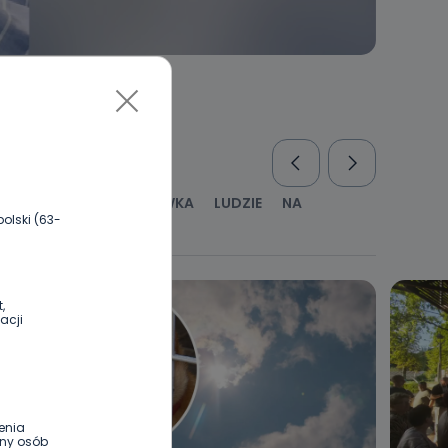
RUS
KULTURA I ROZRYWKA
LUDZIE
NA
olski (63-
WYWIADY
ZDROWIE
,
acji
enia
ony osób