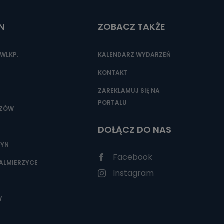
N
ZOBACZ TAKŻE
nio od
brane ze
WLKP.
KALENDARZ WYDARZEŃ
taktowy,
racownicy
KONTAKT
ZAREKLAMUJ SIĘ NA
PORTALU
SZÓW
DOŁĄCZ DO NAS
ZYN
Facebook
ALMIERZYCE
Instagram
W