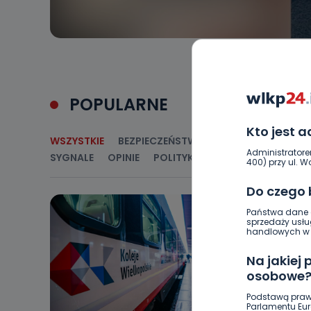
POPULARNE
Kto jest 
WSZYSTKIE
BEZPIECZEŃSTWO
CIEKAWOSTKI
E
Administratore
SYGNALE
OPINIE
POLITYKA
RELIGIA
SAMORZ
400) przy ul. Wo
Do czego
Państwa dane o
sprzedaży usłu
handlowych w r
Na jakiej
osobowe
Podstawą praw
Parlamentu Euro