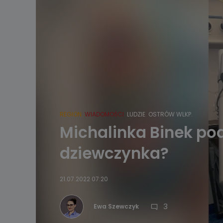
REGION
WIADOMOŚCI
LUDZIE
OSTRÓW WLKP.
Michalinka Binek po
dziewczynka?
21.07.2022 07:20
3
Ewa Szewczyk