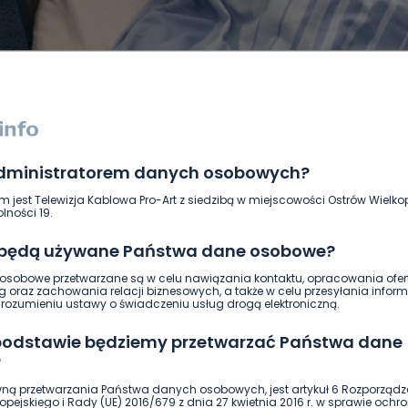
administratorem danych osobowych?
DUKACJA
GOSPODARKA I FINANSE
HISTORIA
KORONAWI
m jest Telewizja Kablowa Pro-Art z siedzibą w miejscowości Ostrów Wielkop
ĄD
ŚRODOWISKO
WASZE INFO
WSZYSTKICH ŚWIĘTYCH
lności 19.
 będą używane Państwa dane osobowe?
sobowe przetwarzane są w celu nawiązania kontaktu, opracowania ofert
g oraz zachowania relacji biznesowych, a także w celu przesyłania inform
ozumieniu ustawy o świadczeniu usług drogą elektroniczną.
 podstawie będziemy przetwarzać Państwa dane
?
ną przetwarzania Państwa danych osobowych, jest artykuł 6 Rozporządz
pejskiego i Rady (UE) 2016/679 z dnia 27 kwietnia 2016 r. w sprawie ochr