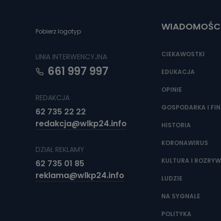
Do czasu wycof
uzasadnionego
WIADOMOŚC
Jakie da
Pobierz logotyp
Przetwarzane 
Państwa (lub z
CIEKAWOSTKI
LINIA INTERWENCYJNA
źródeł publiczn
adres korespo
661 997 997
oraz partnerzy
EDUKACJA
OPINIE
Jak skont
REDAKCJA
Można to zrob
GOSPODARKA I FI
62 735 22 22
poczta@tvproar
redakcja@wlkp24.info
HISTORIA
KORONAWIRUS
DZIAŁ REKLAMY
KULTURA I ROZRY
62 735 01 85
reklama@wlkp24.info
LUDZIE
NA SYGNALE
POLITYKA