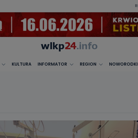
R
KULTURA
INFORMATOR
REGION
NOWORODKI