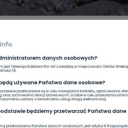
administratorem danych osobowych?
DUKACJA
GOSPODARKA I FINANSE
HISTORIA
KORONAWI
ĄD
ŚRODOWISKO
WASZE INFO
WSZYSTKICH ŚWIĘTYCH
m jest Telewizja Kablowa Pro-Art z siedzibą w miejscowości Ostrów Wielkop
lności 19.
 będą używane Państwa dane osobowe?
sobowe przetwarzane są w celu nawiązania kontaktu, opracowania ofert
g oraz zachowania relacji biznesowych, a także w celu przesyłania inform
ozumieniu ustawy o świadczeniu usług drogą elektroniczną.
 podstawie będziemy przetwarzać Państwa dane
?
ną przetwarzania Państwa danych osobowych, jest artykuł 6 Rozporządz