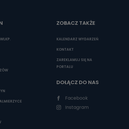
N
ZOBACZ TAKŻE
nio od
brane ze
taktowy,
WLKP.
KALENDARZ WYDARZEŃ
racownicy
KONTAKT
ZAREKLAMUJ SIĘ NA
PORTALU
SZÓW
DOŁĄCZ DO NAS
ZYN
Facebook
ALMIERZYCE
Instagram
W