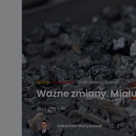
REGION
WIADOMOŚCI
GOSPODARKA I FINANSE
Ważne zmiany. Miału 
03.07.2020 11:07
2
Sebastian Matyszczak