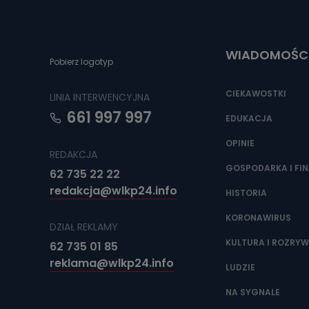
Do czasu wycof
uzasadnionego
Jakie da
WIADOMOŚC
Pobierz logotyp
Przetwarzane 
Państwa (lub z
źródeł publiczn
CIEKAWOSTKI
LINIA INTERWENCYJNA
adres korespo
oraz partnerzy
661 997 997
EDUKACJA
Jak skont
OPINIE
REDAKCJA
Można to zrob
poczta@tvproar
GOSPODARKA I FI
62 735 22 22
redakcja@wlkp24.info
HISTORIA
KORONAWIRUS
DZIAŁ REKLAMY
KULTURA I ROZRY
62 735 01 85
reklama@wlkp24.info
LUDZIE
NA SYGNALE