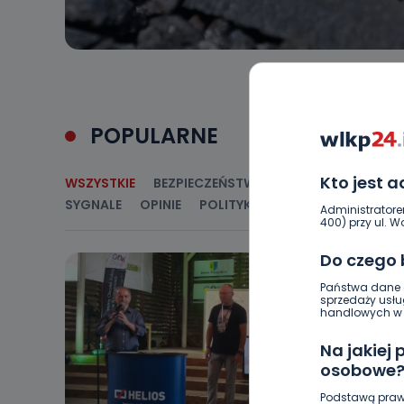
POPULARNE
Kto jest 
WSZYSTKIE
BEZPIECZEŃSTWO
CIEKAWOSTKI
E
SYGNALE
OPINIE
POLITYKA
RELIGIA
SAMORZ
Administratore
400) przy ul. Wo
Do czego
Państwa dane o
sprzedaży usłu
handlowych w r
Na jakiej
osobowe
Podstawą praw