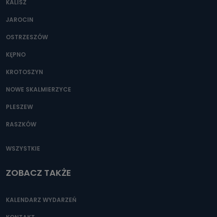
KALISZ
Można to zrobić pod numerem telefonu 62 735-51-05 lub
e-mailowo pod adresem: poczta@tvproart.pl
JAROCIN
OSTRZESZÓW
KĘPNO
KROTOSZYN
NOWE SKALMIERZYCE
PLESZEW
RASZKÓW
WSZYSTKIE
ZOBACZ TAKŻE
KALENDARZ WYDARZEŃ