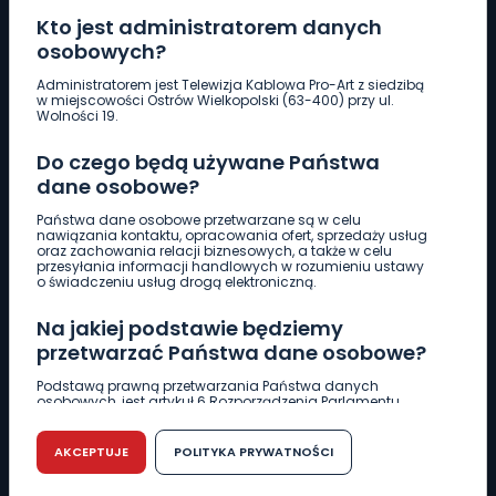
Kto jest administratorem danych
osobowych?
Pobierz logotyp
Administratorem jest Telewizja Kablowa Pro-Art z siedzibą
w miejscowości Ostrów Wielkopolski (63-400) przy ul.
Wolności 19.
LINIA INTERWENCYJNA
Do czego będą używane Państwa
661 997 997
dane osobowe?
Państwa dane osobowe przetwarzane są w celu
REDAKCJA
nawiązania kontaktu, opracowania ofert, sprzedaży usług
oraz zachowania relacji biznesowych, a także w celu
62 735 22 22
redakcja@wlkp24.info
przesyłania informacji handlowych w rozumieniu ustawy
o świadczeniu usług drogą elektroniczną.
DZIAŁ REKLAMY
Na jakiej podstawie będziemy
62 735 01 85
reklama@wlkp24.info
przetwarzać Państwa dane osobowe?
Podstawą prawną przetwarzania Państwa danych
osobowych, jest artykuł 6 Rozporządzenia Parlamentu
WIADOMOŚCI
Europejskiego i Rady (UE) 2016/679 z dnia 27 kwietnia 2016
r. w sprawie ochrony osób fizycznych w związku z
przetwarzaniem danych osobowych w sprawie
AKCEPTUJE
POLITYKA PRYWATNOŚCI
swobodnego przepływu takich danych oraz uchylenia
CIEKAWOSTKI
dyrektywy 95/46/WE (RODO).