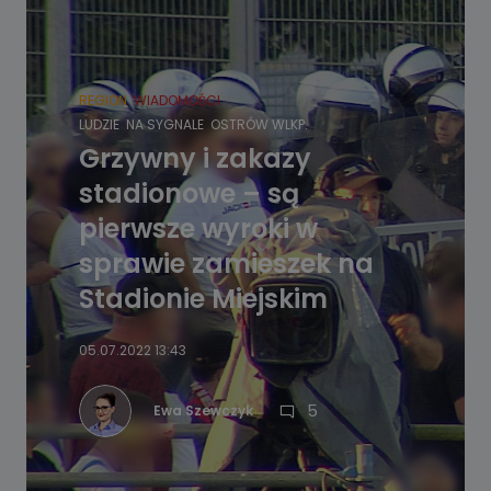
REGION
WIADOMOŚCI
LUDZIE
NA SYGNALE
OSTRÓW WLKP.
Grzywny i zakazy
stadionowe – są
pierwsze wyroki w
sprawie zamieszek na
Stadionie Miejskim
05.07.2022 13:43
5
Ewa Szewczyk