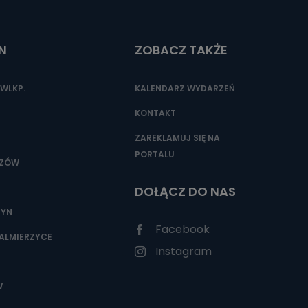
N
ZOBACZ TAKŻE
WLKP.
KALENDARZ WYDARZEŃ
KONTAKT
ZAREKLAMUJ SIĘ NA
PORTALU
SZÓW
DOŁĄCZ DO NAS
ZYN
Facebook
ALMIERZYCE
Instagram
W