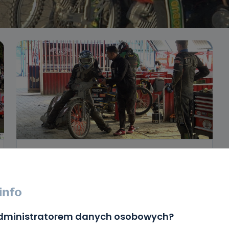
REGION
SPORT
Ostrovia nabiera rozpędu. Będą
zmiany na mecz z Polonią?
01.05.2018 12:35
administratorem danych osobowych?