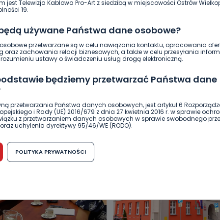
0
Archiwum wlkp24.info
m jest Telewizja Kablowa Pro-Art z siedzibą w miejscowości Ostrów Wielkop
lności 19.
 będą używane Państwa dane osobowe?
sobowe przetwarzane są w celu nawiązania kontaktu, opracowania ofert
g oraz zachowania relacji biznesowych, a także w celu przesyłania inform
ozumieniu ustawy o świadczeniu usług drogą elektroniczną.
 podstawie będziemy przetwarzać Państwa dane
?
DUKACJA
GOSPODARKA I FINANSE
HISTORIA
KORONAWI
ną przetwarzania Państwa danych osobowych, jest artykuł 6 Rozporządz
ĄD
ŚRODOWISKO
WASZE INFO
WSZYSTKICH ŚWIĘTYCH
pejskiego i Rady (UE) 2016/679 z dnia 27 kwietnia 2016 r. w sprawie ochr
związku z przetwarzaniem danych osobowych w sprawie swobodnego prz
oraz uchylenia dyrektywy 95/46/WE (RODO).
możliwość cofnięcia zgody?
POLITYKA PRYWATNOŚCI
h osobowych jest dobrowolne, nie jest wymogiem ustawowym lub umo
runku zawarcia umowy. Cofnięcie zgody jest możliwe na każdym etapie i ni
dnymi negatywnymi konsekwencjami. Cofnięcia zgody można dokonać w
 (e-mail, poczta tradycyjna) tak, aby dotarła do wiadomości Telewizji 
ibą w miejscowości Ostrów Wielkopolski (63-400) przy ul. Wolności 19.
komu możemy przekazać Państwa dane?