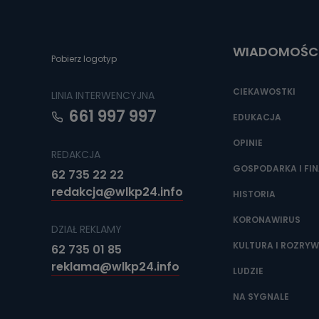
Można to zrob
poczta@tvproar
WIADOMOŚC
Pobierz logotyp
CIEKAWOSTKI
LINIA INTERWENCYJNA
661 997 997
EDUKACJA
OPINIE
REDAKCJA
GOSPODARKA I FI
62 735 22 22
redakcja@wlkp24.info
HISTORIA
KORONAWIRUS
DZIAŁ REKLAMY
KULTURA I ROZRY
62 735 01 85
reklama@wlkp24.info
LUDZIE
NA SYGNALE