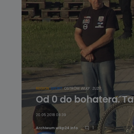
REGION
SPORT
OSTRÓW WLKP.
ŻUŻEL
Od 0 do bohatera. T
20.05.2018 08:39
1
Archiwum wlkp24.info