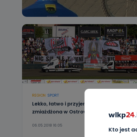
REGION
SPORT
Lekko, łatwo i przyjemnie. Polonia
zmiażdżona w Ostrowie
06.05.2018 16:05
Kto jest 