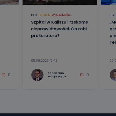
l. Wolności
e
HOT
REGION
WIADOMOŚCI
HOT
Szpital w Kaliszu i rzekome
„Ma
ania od
nieprawidłowości. Co robi
pr
. Wolności
prokuratura?
pr
że żądania
enia
Tel
05.08.2026 15:42
05.
Sebastian
0
0
Matyszczak
nio od
brane ze
taktowy,
racownicy