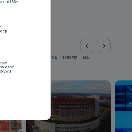
olski (63-
,
acji
RUS
KULTURA I ROZRYWKA
LUDZIE
NA
enia
WYWIADY
ZDROWIE
ony osób
epływu
wnym oraz
e jest to
 dowolny,
Kablowej