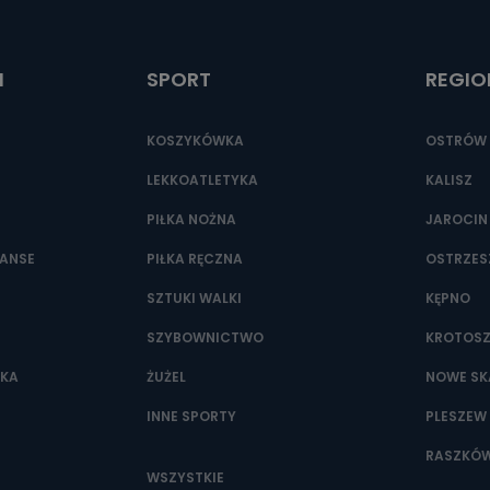
ić pod numerem telefonu 62 735-51-05 lub e-mailowo pod adresem:
t.pl
I
SPORT
REGIO
KOSZYKÓWKA
OSTRÓW 
LEKKOATLETYKA
KALISZ
PIŁKA NOŻNA
JAROCIN
NANSE
PIŁKA RĘCZNA
OSTRZE
SZTUKI WALKI
KĘPNO
SZYBOWNICTWO
KROTOS
WKA
ŻUŻEL
NOWE SK
INNE SPORTY
PLESZEW
RASZKÓ
WSZYSTKIE