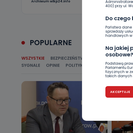
3
Archiwum wlkp24.info
Administratore
400) przy ul. Wo
Do czego
Państwa dane o
sprzedaży usłu
handlowych w r
POPULARNE
Na jakiej
osobowe
WSZYSTKIE
BEZPIECZEŃSTWO
CIEKAWOSTKI
E
Podstawą praw
SYGNALE
OPINIE
POLITYKA
RELIGIA
SAMORZ
Parlamentu Euro
fizycznych w 
takich danych 
Czy jest 
AKCEPTUJE
Podanie danyc
nie stanowi wa
związane z ża
wybrany sposób
Pro-Art z siedz
Kiedy i 