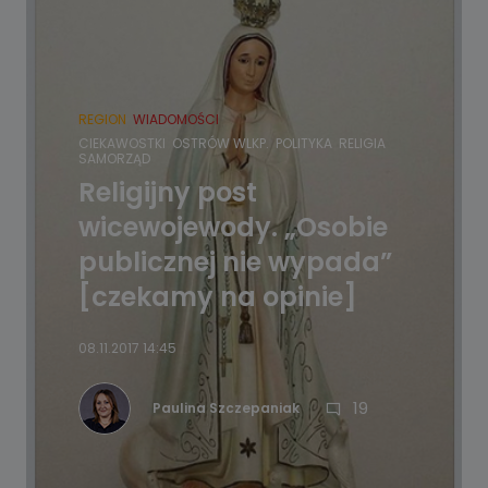
REGION
WIADOMOŚCI
CIEKAWOSTKI
OSTRÓW WLKP.
POLITYKA
RELIGIA
SAMORZĄD
Religijny post
wicewojewody. „Osobie
publicznej nie wypada”
[czekamy na opinie]
08.11.2017 14:45
19
Paulina Szczepaniak