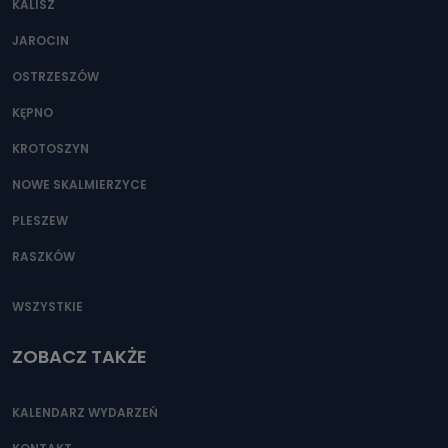
KALISZ
Można to zrobić pod numerem telefonu 62 735-51-05 lub
e-mailowo pod adresem: poczta@tvproart.pl
JAROCIN
OSTRZESZÓW
KĘPNO
KROTOSZYN
NOWE SKALMIERZYCE
PLESZEW
RASZKÓW
WSZYSTKIE
ZOBACZ TAKŻE
KALENDARZ WYDARZEŃ