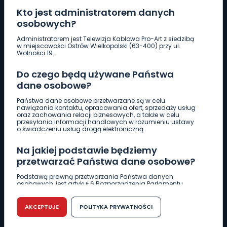
Kto jest administratorem danych
osobowych?
Pobierz logotyp
Administratorem jest Telewizja Kablowa Pro-Art z siedzibą
w miejscowości Ostrów Wielkopolski (63-400) przy ul.
Wolności 19.
LINIA INTERWENCYJNA
Do czego będą używane Państwa
661 997 997
dane osobowe?
Państwa dane osobowe przetwarzane są w celu
REDAKCJA
nawiązania kontaktu, opracowania ofert, sprzedaży usług
oraz zachowania relacji biznesowych, a także w celu
62 735 22 22
redakcja@wlkp24.info
przesyłania informacji handlowych w rozumieniu ustawy
o świadczeniu usług drogą elektroniczną.
DZIAŁ REKLAMY
Na jakiej podstawie będziemy
62 735 01 85
reklama@wlkp24.info
przetwarzać Państwa dane osobowe?
Podstawą prawną przetwarzania Państwa danych
osobowych, jest artykuł 6 Rozporządzenia Parlamentu
WIADOMOŚCI
Europejskiego i Rady (UE) 2016/679 z dnia 27 kwietnia 2016
r. w sprawie ochrony osób fizycznych w związku z
przetwarzaniem danych osobowych w sprawie
AKCEPTUJE
POLITYKA PRYWATNOŚCI
swobodnego przepływu takich danych oraz uchylenia
CIEKAWOSTKI
dyrektywy 95/46/WE (RODO).