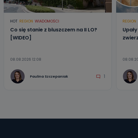
e-mailowo pod adresem: poczta@tvproart.pl
HOT
REGION
WIADOMOŚCI
REGION
Co się stanie z bluszczem na II LO?
Upały 
[WIDEO]
zwier
08.08.2026 12:08
08.08.2
1
Paulina Szczepaniak