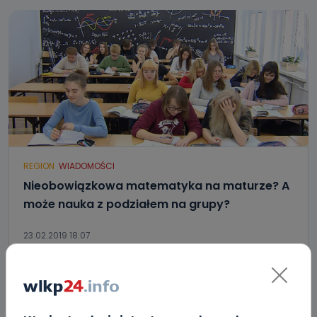
REGION
WIADOMOŚCI
Nieobowiązkowa matematyka na maturze? A
może nauka z podziałem na grupy?
23.02.2019 18:07
11
Sebastian Matyszczak