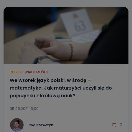
REGION
WIADOMOŚCI
We wtorek język polski, w środę –
matematyka. Jak maturzyści uczyli się do
pojedynku z królową nauk?
05.05.2021 15:09
0
Ewa Szewczyk