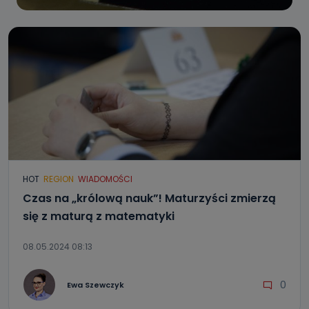
HOT
REGION
WIADOMOŚCI
Czas na „królową nauk”! Maturzyści zmierzą
się z maturą z matematyki
08.05.2024 08:13
0
Ewa Szewczyk