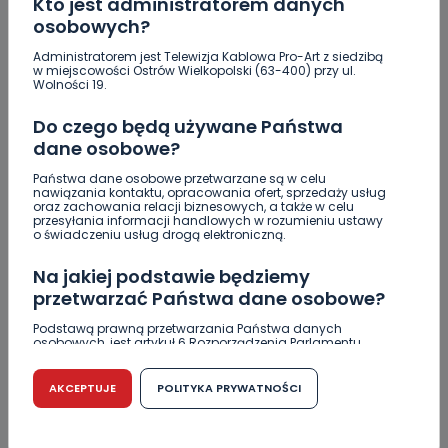
Kto jest administratorem danych
osobowych?
Administratorem jest Telewizja Kablowa Pro-Art z siedzibą
w miejscowości Ostrów Wielkopolski (63-400) przy ul.
Wolności 19.
Do czego będą używane Państwa
dane osobowe?
Państwa dane osobowe przetwarzane są w celu
nawiązania kontaktu, opracowania ofert, sprzedaży usług
oraz zachowania relacji biznesowych, a także w celu
przesyłania informacji handlowych w rozumieniu ustawy
REGION
WIADOMOŚCI
o świadczeniu usług drogą elektroniczną.
Dziś królowała matematyka! Jak wrażenia
Na jakiej podstawie będziemy
maturzystów? [WIDEO]
przetwarzać Państwa dane osobowe?
07.05.2018 11:32
Podstawą prawną przetwarzania Państwa danych
osobowych, jest artykuł 6 Rozporządzenia Parlamentu
Europejskiego i Rady (UE) 2016/679 z dnia 27 kwietnia 2016
r. w sprawie ochrony osób fizycznych w związku z
0
Ewa Szewczyk
przetwarzaniem danych osobowych w sprawie
AKCEPTUJE
POLITYKA PRYWATNOŚCI
swobodnego przepływu takich danych oraz uchylenia
dyrektywy 95/46/WE (RODO).