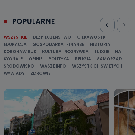
dotyczących Państwa oraz uzyskania ich kopii, a także
żądania ich sprostowania, usunięcia danych,
ograniczenia ich przetwarzania oraz prawo wniesienia
sprzeciwu wobec ich przetwarzania.
POPULARNE
Do kiedy Państwa dane osobowe będą
przechowywane?
WSZYSTKIE
BEZPIECZEŃSTWO
CIEKAWOSTKI
Do czasu wycofania zgody lub, jeśli dane będą
EDUKACJA
GOSPODARKA I FINANSE
HISTORIA
przetwarzane na podstawie prawnie uzasadnionego celu
administratora – do momentu wniesienia sprzeciwu.
KORONAWIRUS
KULTURA I ROZRYWKA
LUDZIE
NA
SYGNALE
OPINIE
POLITYKA
RELIGIA
SAMORZĄD
Jakie dane osobowe przetwarzamy?
ŚRODOWISKO
WASZE INFO
WSZYSTKICH ŚWIĘTYCH
Przetwarzane kategorie Państwa danych osobowych to
WYWIADY
ZDROWIE
dane, które pochodzą bezpośrednio od Państwa (lub
zostały przekazane w Państwa imieniu) lub dane osobowe,
które zostały zebrane ze źródeł publicznie dostępnych, w
szczególności: imię i nazwisko, adres e-mail, telefon
kontaktowy, adres korespondencyjny. Odbiorcą Pastwa
danych osobowych są pracownicy i współpracownicy
oraz partnerzy wspomagający administratora w jego
biznesowej działalności.
Jak skontaktować się z inspektorem
danych osobowych?
Można to zrobić pod numerem telefonu 62 735-51-05 lub