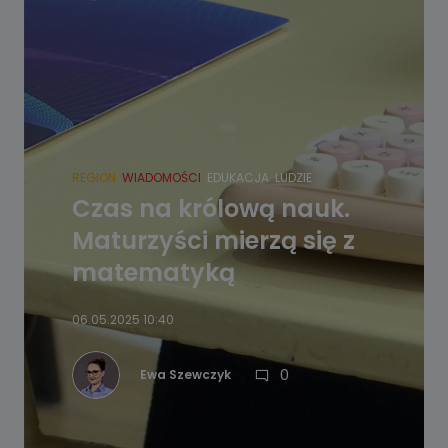
REGION
WIADOMOŚCI
EDUKACJA
LUDZIE
Czas na królową nauk.
Maturzyści mierzą się z
matematyką
06.05.2025 10:40
0
Ewa Szewczyk