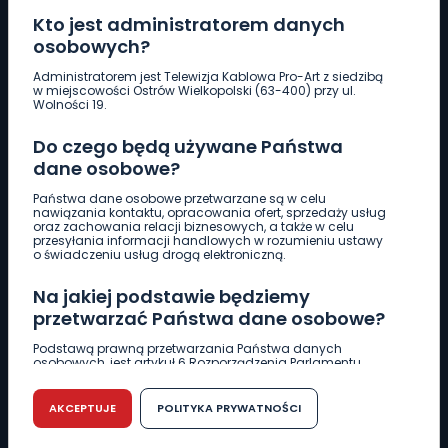
Kto jest administratorem danych
osobowych?
Pobierz logotyp
Administratorem jest Telewizja Kablowa Pro-Art z siedzibą
w miejscowości Ostrów Wielkopolski (63-400) przy ul.
Wolności 19.
LINIA INTERWENCYJNA
Do czego będą używane Państwa
661 997 997
dane osobowe?
Państwa dane osobowe przetwarzane są w celu
REDAKCJA
nawiązania kontaktu, opracowania ofert, sprzedaży usług
oraz zachowania relacji biznesowych, a także w celu
62 735 22 22
redakcja@wlkp24.info
przesyłania informacji handlowych w rozumieniu ustawy
o świadczeniu usług drogą elektroniczną.
DZIAŁ REKLAMY
Na jakiej podstawie będziemy
62 735 01 85
reklama@wlkp24.info
przetwarzać Państwa dane osobowe?
Podstawą prawną przetwarzania Państwa danych
osobowych, jest artykuł 6 Rozporządzenia Parlamentu
WIADOMOŚCI
Europejskiego i Rady (UE) 2016/679 z dnia 27 kwietnia 2016
r. w sprawie ochrony osób fizycznych w związku z
przetwarzaniem danych osobowych w sprawie
AKCEPTUJE
POLITYKA PRYWATNOŚCI
swobodnego przepływu takich danych oraz uchylenia
CIEKAWOSTKI
dyrektywy 95/46/WE (RODO).