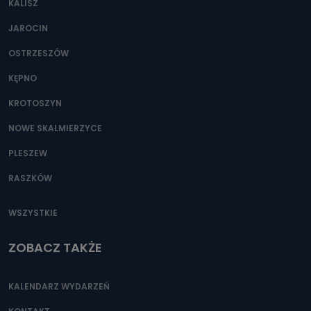
KALISZ
Można to zrobić pod numerem telefonu 62 735-51-05 lub
e-mailowo pod adresem: poczta@tvproart.pl
JAROCIN
OSTRZESZÓW
KĘPNO
KROTOSZYN
NOWE SKALMIERZYCE
PLESZEW
RASZKÓW
WSZYSTKIE
ZOBACZ TAKŻE
KALENDARZ WYDARZEŃ