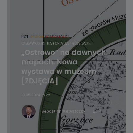
HOT
REGION
WIADOMOŚCI
CIEKAWOSTKI
HISTORIA
OSTRÓW WLKP.
„Ostrowo” na dawnych
mapach. Nowa
wystawa w muzeum
[ZDJĘCIA]
10.05.2024 15:26
1
Sebastian Matyszczak