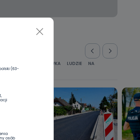
RUS
KULTURA I ROZRYWKA
LUDZIE
NA
olski (63-
WYWIADY
ZDROWIE
,
acji
enia
ony osób