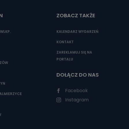
N
ZOBACZ TAKŻE
nio od
brane ze
WLKP.
KALENDARZ WYDARZEŃ
taktowy,
racownicy
KONTAKT
ZAREKLAMUJ SIĘ NA
PORTALU
SZÓW
DOŁĄCZ DO NAS
ZYN
Facebook
ALMIERZYCE
Instagram
W