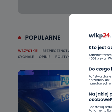
POPULARNE
Kto jest 
WSZYSTKIE
BEZPIECZEŃSTWO
CIEKAWOSTKI
E
Administratore
SYGNALE
OPINIE
POLITYKA
RELIGIA
SAMORZ
400) przy ul. Wo
Do czego
Państwa dane o
sprzedaży usłu
handlowych w r
Na jakiej
osobowe
Podstawą praw
Parlamentu Euro