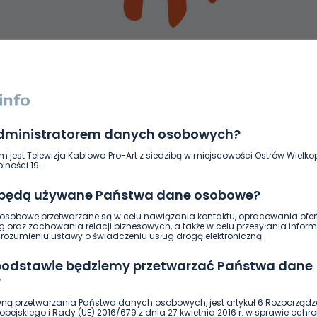
administratorem danych osobowych?
DUKACJA
GOSPODARKA I FINANSE
HISTORIA
KORONAWI
m jest Telewizja Kablowa Pro-Art z siedzibą w miejscowości Ostrów Wielkop
ĄD
ŚRODOWISKO
WASZE INFO
WSZYSTKICH ŚWIĘTYCH
lności 19.
 będą używane Państwa dane osobowe?
sobowe przetwarzane są w celu nawiązania kontaktu, opracowania ofert
g oraz zachowania relacji biznesowych, a także w celu przesyłania inform
ozumieniu ustawy o świadczeniu usług drogą elektroniczną.
 podstawie będziemy przetwarzać Państwa dane
?
ną przetwarzania Państwa danych osobowych, jest artykuł 6 Rozporządz
pejskiego i Rady (UE) 2016/679 z dnia 27 kwietnia 2016 r. w sprawie ochr