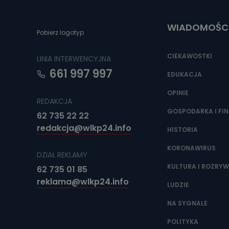
Do czasu wycof
uzasadnionego
WIADOMOŚC
Jakie da
Pobierz logotyp
Przetwarzane 
Państwa (lub z
CIEKAWOSTKI
LINIA INTERWENCYJNA
źródeł publiczn
adres korespo
661 997 997
oraz partnerzy
EDUKACJA
OPINIE
Jak skont
REDAKCJA
Można to zrob
GOSPODARKA I FI
62 735 22 22
poczta@tvproar
redakcja@wlkp24.info
HISTORIA
KORONAWIRUS
DZIAŁ REKLAMY
KULTURA I ROZRY
62 735 01 85
reklama@wlkp24.info
LUDZIE
NA SYGNALE
POLITYKA