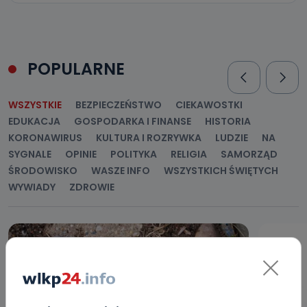
POPULARNE
WSZYSTKIE
BEZPIECZEŃSTWO
CIEKAWOSTKI
EDUKACJA
GOSPODARKA I FINANSE
HISTORIA
KORONAWIRUS
KULTURA I ROZRYWKA
LUDZIE
NA
SYGNALE
OPINIE
POLITYKA
RELIGIA
SAMORZĄD
ŚRODOWISKO
WASZE INFO
WSZYSTKICH ŚWIĘTYCH
WYWIADY
ZDROWIE