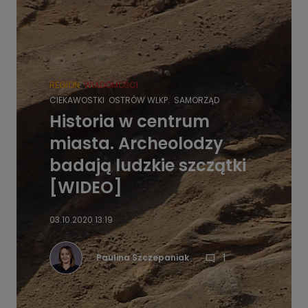
REGION
WIADOMOŚCI
CIEKAWOSTKI
OSTRÓW WLKP.
SAMORZĄD
Historia w centrum
miasta. Archeolodzy
badają ludzkie szczątki
[WIDEO]
03.10.2020 13:19
1
Paulina Szczepaniak