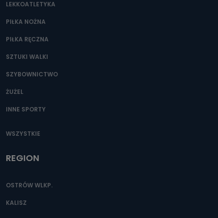
LEKKOATLETYKA
e-mailowo pod adresem: poczta@tvproart.pl
PIŁKA NOŻNA
PIŁKA RĘCZNA
SZTUKI WALKI
SZYBOWNICTWO
ŻUŻEL
INNE SPORTY
WSZYSTKIE
REGION
OSTRÓW WLKP.
KALISZ