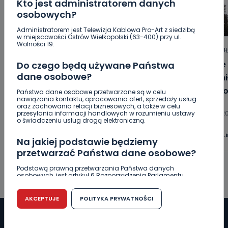
Kto jest administratorem danych
osobowych?
Administratorem jest Telewizja Kablowa Pro-Art z siedzibą
w miejscowości Ostrów Wielkopolski (63-400) przy ul.
Wolności 19.
HOT
REGION
WIADOMOŚCI
ARTYKU
Zatrzymany w Sośniach. Za
Nowe 
Do czego będą używane Państwa
dane osobowe?
połamane tablice
spełni
próbo
Państwa dane osobowe przetwarzane są w celu
nawiązania kontaktu, opracowania ofert, sprzedaży usług
07.08.2026 16:15
oraz zachowania relacji biznesowych, a także w celu
przesyłania informacji handlowych w rozumieniu ustawy
07.08.2
o świadczeniu usług drogą elektroniczną.
0
Arleta Zeidler
wlkp24.
Na jakiej podstawie będziemy
przetwarzać Państwa dane osobowe?
Podstawą prawną przetwarzania Państwa danych
osobowych, jest artykuł 6 Rozporządzenia Parlamentu
Europejskiego i Rady (UE) 2016/679 z dnia 27 kwietnia 2016
r. w sprawie ochrony osób fizycznych w związku z
przetwarzaniem danych osobowych w sprawie
AKCEPTUJE
POLITYKA PRYWATNOŚCI
swobodnego przepływu takich danych oraz uchylenia
dyrektywy 95/46/WE (RODO).