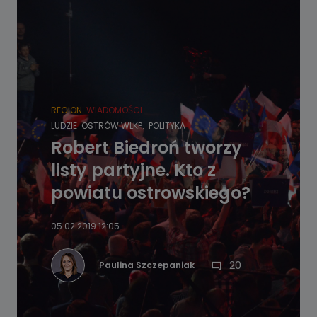
REGION
WIADOMOŚCI
LUDZIE
OSTRÓW WLKP.
POLITYKA
Robert Biedroń tworzy
listy partyjne. Kto z
powiatu ostrowskiego?
05.02.2019 12:05
20
Paulina Szczepaniak