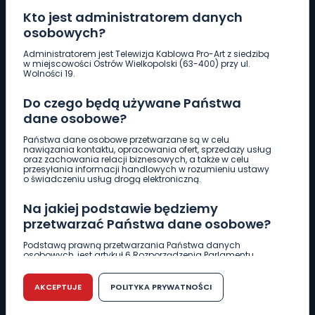
Kto jest administratorem danych
osobowych?
Pobierz logotyp
Administratorem jest Telewizja Kablowa Pro-Art z siedzibą
w miejscowości Ostrów Wielkopolski (63-400) przy ul.
Wolności 19.
LINIA INTERWENCYJNA
Do czego będą używane Państwa
661 997 997
dane osobowe?
Państwa dane osobowe przetwarzane są w celu
REDAKCJA
nawiązania kontaktu, opracowania ofert, sprzedaży usług
oraz zachowania relacji biznesowych, a także w celu
62 735 22 22
redakcja@wlkp24.info
przesyłania informacji handlowych w rozumieniu ustawy
o świadczeniu usług drogą elektroniczną.
DZIAŁ REKLAMY
Na jakiej podstawie będziemy
62 735 01 85
reklama@wlkp24.info
przetwarzać Państwa dane osobowe?
Podstawą prawną przetwarzania Państwa danych
osobowych, jest artykuł 6 Rozporządzenia Parlamentu
WIADOMOŚCI
Europejskiego i Rady (UE) 2016/679 z dnia 27 kwietnia 2016
r. w sprawie ochrony osób fizycznych w związku z
przetwarzaniem danych osobowych w sprawie
AKCEPTUJE
POLITYKA PRYWATNOŚCI
swobodnego przepływu takich danych oraz uchylenia
CIEKAWOSTKI
dyrektywy 95/46/WE (RODO).