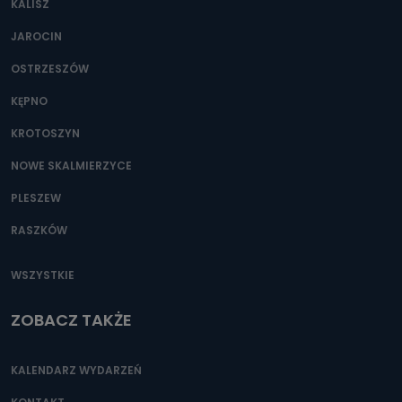
KALISZ
Można to zrobić pod numerem telefonu 62 735-51-05 lub
e-mailowo pod adresem: poczta@tvproart.pl
JAROCIN
OSTRZESZÓW
KĘPNO
KROTOSZYN
NOWE SKALMIERZYCE
PLESZEW
RASZKÓW
WSZYSTKIE
ZOBACZ TAKŻE
KALENDARZ WYDARZEŃ