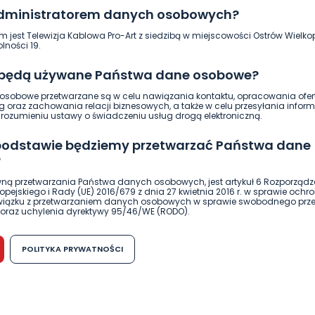
12.10.2023 15:28
administratorem danych osobowych?
m jest Telewizja Kablowa Pro-Art z siedzibą w miejscowości Ostrów Wielkop
0
Ewa Szewczyk
lności 19.
 będą używane Państwa dane osobowe?
sobowe przetwarzane są w celu nawiązania kontaktu, opracowania ofert
g oraz zachowania relacji biznesowych, a także w celu przesyłania inform
ozumieniu ustawy o świadczeniu usług drogą elektroniczną.
 podstawie będziemy przetwarzać Państwa dane
?
ną przetwarzania Państwa danych osobowych, jest artykuł 6 Rozporządz
pejskiego i Rady (UE) 2016/679 z dnia 27 kwietnia 2016 r. w sprawie ochr
związku z przetwarzaniem danych osobowych w sprawie swobodnego prz
oraz uchylenia dyrektywy 95/46/WE (RODO).
możliwość cofnięcia zgody?
POLITYKA PRYWATNOŚCI
h osobowych jest dobrowolne, nie jest wymogiem ustawowym lub umo
REGION
WIADOMOŚCI
runku zawarcia umowy. Cofnięcie zgody jest możliwe na każdym etapie i ni
dnymi negatywnymi konsekwencjami. Cofnięcia zgody można dokonać w
Kalisz. Poszukiwani listem gończym
 (e-mail, poczta tradycyjna) tak, aby dotarła do wiadomości Telewizji 
uciekali przed policją. Pies „Zidan”
ibą w miejscowości Ostrów Wielkopolski (63-400) przy ul. Wolności 19.