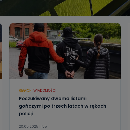
REGION
WIADOMOŚCI
Poszukiwany dwoma listami
gończymi po trzech latach w rękach
policji
20.05.2025 11:55