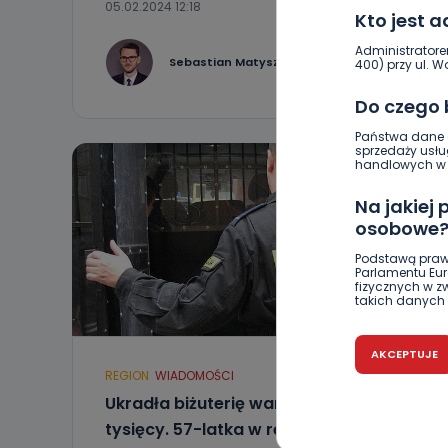
05.02.2024 12:18
Kto jest 
Administratore
0
Sebastian Matyszczak
400) przy ul. Wo
Do czego
Państwa dane o
sprzedaży usłu
handlowych w r
Na jakiej
osobowe
Podstawą praw
Parlamentu Euro
fizycznych w 
takich danych 
Czy jest 
AKCEPTUJE
Podanie danyc
REGION
WIADOMOŚCI
nie stanowi wa
związane z ża
Ukradła biżuterię wartą kilkadziesiąt
wybrany sposób
tysięcy. 57-latka w rękach policji
Pro-Art z siedz