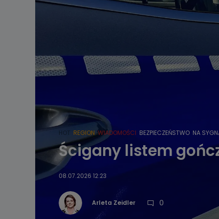
HOT
REGION
WIADOMOŚCI
BEZPIECZEŃSTWO
NA SYGN
Ścigany listem gońc
08.07.2026 12:23
0
Arleta Zeidler