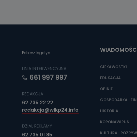
WIADOMOŚC
Pobierz logotyp
CIEKAWOSTKI
LINIA INTERWENCYJNA
661 997 997
EDUKACJA
OPINIE
REDAKCJA
GOSPODARKA I FI
62 735 22 22
redakcja@wlkp24.info
HISTORIA
KORONAWIRUS
DZIAŁ REKLAMY
KULTURA I ROZRY
62 735 01 85