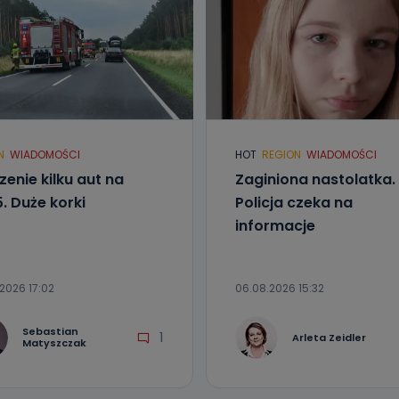
aktować się z inspektorem danych osobowych?
ić pod numerem telefonu 62 735-51-05 lub e-mailowo pod adresem:
t.pl
N
WIADOMOŚCI
HOT
REGION
WIADOMOŚCI
zenie kilku aut na
Zaginiona nastolatka.
. Duże korki
Policja czeka na
informacje
2026 17:02
06.08.2026 15:32
Sebastian
1
Arleta Zeidler
Matyszczak