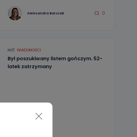
0
Aleksandra Barczak
HOT
WIADOMOŚCI
Był poszukiwany listem gończym. 52-
latek zatrzymany