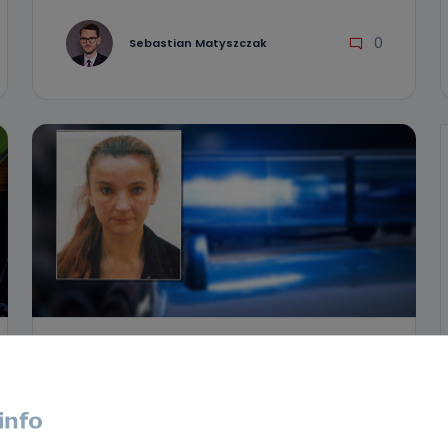
0
Sebastian Matyszczak
HOT
REGION
WIADOMOŚCI
Ostrzeszowska policja wydała list
gończy. Poszukiwana jest 55-latka