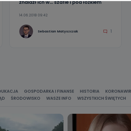
znalazł ich w… szafie i pod łóżkiem
komu możemy przekazać Państwa dane?
14.06.2018 09:42
wa Pro-Art z siedzibą w miejscowości Ostrów Wielkopolski (63-400) przy u
uje Państwa danych osobowych podmiotom trzecim, jak również nie są on
e w procesach zautomatyzowanego profilowania.
1
Sebastian Matyszczak
Państwo zrobić z przekazanymi nam danymi?
zgody na przetwarzanie danych osobowych, mają Państwo prawo do żąd
wa Pro-Art z siedzibą w miejscowości Ostrów Wielkopolski (63-400) przy ul
danych osobowych dotyczących Państwa oraz uzyskania ich kopii, a tak
ia, usunięcia danych, ograniczenia ich przetwarzania oraz prawo wniesi
c ich przetwarzania.
 Państwa dane osobowe będą przechowywane?
ania zgody lub, jeśli dane będą przetwarzane na podstawie prawnie
 celu administratora – do momentu wniesienia sprzeciwu.
DUKACJA
GOSPODARKA I FINANSE
HISTORIA
KORONAWI
ne osobowe przetwarzamy?
ĄD
ŚRODOWISKO
WASZE INFO
WSZYSTKICH ŚWIĘTYCH
kategorie Państwa danych osobowych to dane, które pochodzą bezpośred
ostały przekazane w Państwa imieniu) lub dane osobowe, które zostały ze
ie dostępnych, w szczególności: imię i nazwisko, adres e-mail, telefon kon
ndencyjny. Odbiorcą Pastwa danych osobowych są pracownicy i współp
 wspomagający administratora w jego biznesowej działalności.