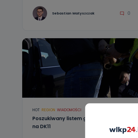
0
Sebastian Matyszczak
HOT
REGION
WIADOMOŚCI
Poszukiwany listem gończym „wpadł”
na DK11