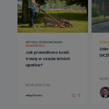
Jak skont
Można to zrob
poczta@tvproar
ARTYKUŁ SPONSOROWANY
REGIO
WIADOMOŚCI
Zder
Jak prawidłowo kosić
DK25
trawę w czasie letnich
upałów?
06.08.
06.08.2026 17:05
0
wlkp24.info