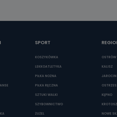
I
SPORT
REGIO
KOSZYKÓWKA
OSTRÓW 
LEKKOATLETYKA
KALISZ
PIŁKA NOŻNA
JAROCIN
NANSE
PIŁKA RĘCZNA
OSTRZE
SZTUKI WALKI
KĘPNO
SZYBOWNICTWO
KROTOS
WKA
ŻUŻEL
NOWE SK