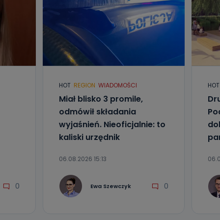
HOT
REGION
WIADOMOŚCI
HOT
Miał blisko 3 promile,
Dr
odmówił składania
Po
wyjaśnień. Nieoficjalnie: to
do
kaliski urzędnik
pa
06.08.2026 15:13
06.0
0
0
Ewa Szewczyk