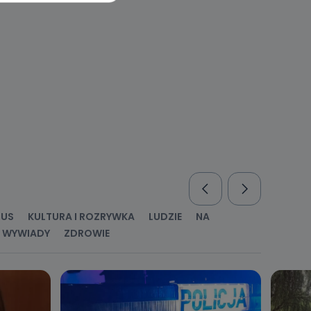
l. Wolności
e
ania od
. Wolności
że żądania
enia
RUS
KULTURA I ROZRYWKA
LUDZIE
NA
WYWIADY
ZDROWIE
nio od
brane ze
taktowy,
racownicy