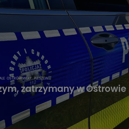
ALE
OSTRÓW WLKP.
PLESZEW
zym, zatrzymany w Ostrowie