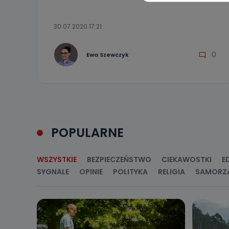
Kiedy i 
30.07.2020 17:21
Telewizja Kablo
19 nie przekaz
wykorzystywan
0
Ewa Szewczyk
Co mogą 
Po wyrażeniu 
Telewizji Kablo
19 dostępu do 
ich sprostowan
sprzeciwu wobe
Do kiedy
POPULARNE
Do czasu wycof
uzasadnionego
WSZYSTKIE
BEZPIECZEŃSTWO
CIEKAWOSTKI
E
Jakie da
SYGNALE
OPINIE
POLITYKA
RELIGIA
SAMORZ
Przetwarzane 
Państwa (lub z
źródeł publiczn
adres korespo
oraz partnerzy