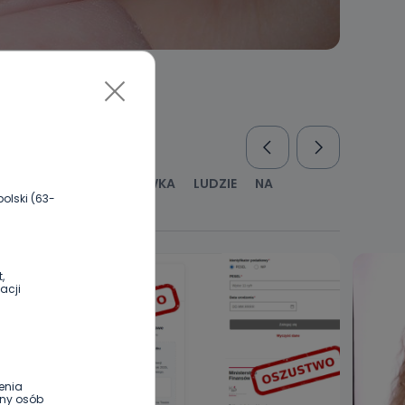
RUS
KULTURA I ROZRYWKA
LUDZIE
NA
olski (63-
WYWIADY
ZDROWIE
,
acji
enia
ony osób