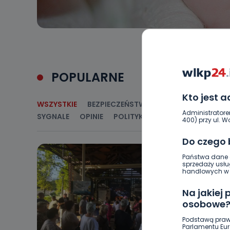
POPULARNE
Kto jest 
WSZYSTKIE
BEZPIECZEŃSTWO
CIEKAWOSTKI
E
Administratore
SYGNALE
OPINIE
POLITYKA
RELIGIA
SAMORZ
400) przy ul. Wo
Do czego
Państwa dane o
sprzedaży usłu
handlowych w r
Na jakiej
osobowe
Podstawą praw
Parlamentu Euro