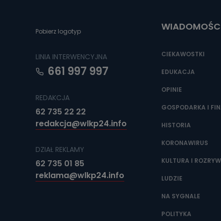
Do czasu wycof
uzasadnionego
WIADOMOŚC
Jakie da
Pobierz logotyp
Przetwarzane 
Państwa (lub z
CIEKAWOSTKI
LINIA INTERWENCYJNA
źródeł publiczn
adres korespo
661 997 997
oraz partnerzy
EDUKACJA
OPINIE
Jak skont
REDAKCJA
Można to zrob
GOSPODARKA I FI
62 735 22 22
poczta@tvproar
redakcja@wlkp24.info
HISTORIA
KORONAWIRUS
DZIAŁ REKLAMY
KULTURA I ROZRY
62 735 01 85
reklama@wlkp24.info
LUDZIE
NA SYGNALE
POLITYKA