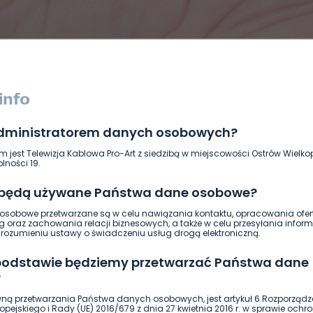
administratorem danych osobowych?
DUKACJA
GOSPODARKA I FINANSE
HISTORIA
KORONAWI
m jest Telewizja Kablowa Pro-Art z siedzibą w miejscowości Ostrów Wielkop
ĄD
ŚRODOWISKO
WASZE INFO
WSZYSTKICH ŚWIĘTYCH
lności 19.
 będą używane Państwa dane osobowe?
sobowe przetwarzane są w celu nawiązania kontaktu, opracowania ofert
g oraz zachowania relacji biznesowych, a także w celu przesyłania inform
ozumieniu ustawy o świadczeniu usług drogą elektroniczną.
 podstawie będziemy przetwarzać Państwa dane
?
ną przetwarzania Państwa danych osobowych, jest artykuł 6 Rozporządz
pejskiego i Rady (UE) 2016/679 z dnia 27 kwietnia 2016 r. w sprawie ochr