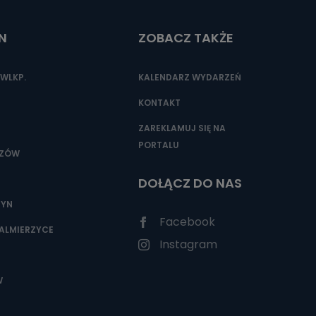
N
ZOBACZ TAKŻE
nio od
brane ze
WLKP.
KALENDARZ WYDARZEŃ
taktowy,
racownicy
KONTAKT
ZAREKLAMUJ SIĘ NA
PORTALU
SZÓW
DOŁĄCZ DO NAS
ZYN
Facebook
ALMIERZYCE
Instagram
W