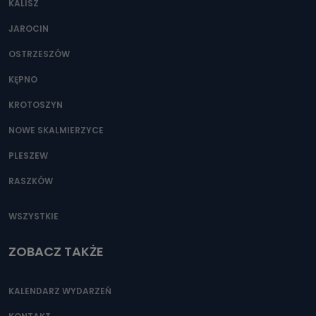
KALISZ
Można to zrobić pod numerem telefonu 62 735-51-05 lub
e-mailowo pod adresem: poczta@tvproart.pl
JAROCIN
OSTRZESZÓW
KĘPNO
KROTOSZYN
NOWE SKALMIERZYCE
PLESZEW
RASZKÓW
WSZYSTKIE
ZOBACZ TAKŻE
KALENDARZ WYDARZEŃ