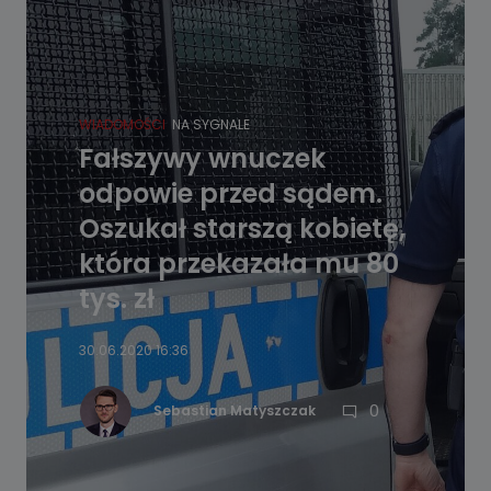
WIADOMOŚCI
NA SYGNALE
Fałszywy wnuczek
odpowie przed sądem.
Oszukał starszą kobietę,
która przekazała mu 80
tys. zł
30.06.2020 16:36
0
Sebastian Matyszczak