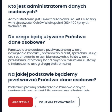
Kto jest administratorem danych
osobowych?
Pobierz logotyp
Administratorem jest Telewizja Kablowa Pro-Art z siedzibą
w miejscowości Ostrów Wielkopolski (63-400) przy ul.
Wolności 19.
LINIA INTERWENCYJNA
Do czego będą używane Państwa
661 997 997
dane osobowe?
Państwa dane osobowe przetwarzane są w celu
REDAKCJA
nawiązania kontaktu, opracowania ofert, sprzedaży usług
oraz zachowania relacji biznesowych, a także w celu
62 735 22 22
redakcja@wlkp24.info
przesyłania informacji handlowych w rozumieniu ustawy
o świadczeniu usług drogą elektroniczną.
DZIAŁ REKLAMY
Na jakiej podstawie będziemy
62 735 01 85
reklama@wlkp24.info
przetwarzać Państwa dane osobowe?
Podstawą prawną przetwarzania Państwa danych
osobowych, jest artykuł 6 Rozporządzenia Parlamentu
WIADOMOŚCI
Europejskiego i Rady (UE) 2016/679 z dnia 27 kwietnia 2016
r. w sprawie ochrony osób fizycznych w związku z
przetwarzaniem danych osobowych w sprawie
AKCEPTUJE
POLITYKA PRYWATNOŚCI
swobodnego przepływu takich danych oraz uchylenia
CIEKAWOSTKI
dyrektywy 95/46/WE (RODO).