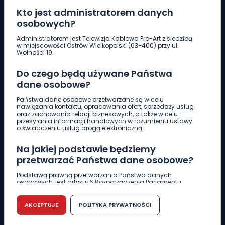
Kto jest administratorem danych
osobowych?
Pobierz logotyp
Administratorem jest Telewizja Kablowa Pro-Art z siedzibą
w miejscowości Ostrów Wielkopolski (63-400) przy ul.
Wolności 19.
LINIA INTERWENCYJNA
Do czego będą używane Państwa
661 997 997
dane osobowe?
Państwa dane osobowe przetwarzane są w celu
REDAKCJA
nawiązania kontaktu, opracowania ofert, sprzedaży usług
oraz zachowania relacji biznesowych, a także w celu
62 735 22 22
redakcja@wlkp24.info
przesyłania informacji handlowych w rozumieniu ustawy
o świadczeniu usług drogą elektroniczną.
DZIAŁ REKLAMY
Na jakiej podstawie będziemy
62 735 01 85
reklama@wlkp24.info
przetwarzać Państwa dane osobowe?
Podstawą prawną przetwarzania Państwa danych
osobowych, jest artykuł 6 Rozporządzenia Parlamentu
WIADOMOŚCI
Europejskiego i Rady (UE) 2016/679 z dnia 27 kwietnia 2016
r. w sprawie ochrony osób fizycznych w związku z
przetwarzaniem danych osobowych w sprawie
AKCEPTUJE
POLITYKA PRYWATNOŚCI
swobodnego przepływu takich danych oraz uchylenia
CIEKAWOSTKI
dyrektywy 95/46/WE (RODO).