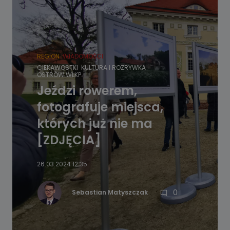
REGION
WIADOMOŚCI
CIEKAWOSTKI
KULTURA I ROZRYWKA
OSTRÓW WLKP.
Jeździ rowerem,
fotografuje miejsca,
których już nie ma
[ZDJĘCIA]
26.03.2024 12:35
0
Sebastian Matyszczak