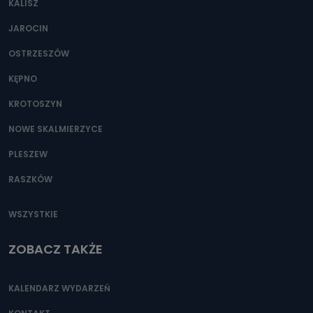
KALISZ
Można to zrobić pod numerem telefonu 62 735-51-05 lub
e-mailowo pod adresem: poczta@tvproart.pl
JAROCIN
OSTRZESZÓW
KĘPNO
KROTOSZYN
NOWE SKALMIERZYCE
PLESZEW
RASZKÓW
WSZYSTKIE
ZOBACZ TAKŻE
KALENDARZ WYDARZEŃ