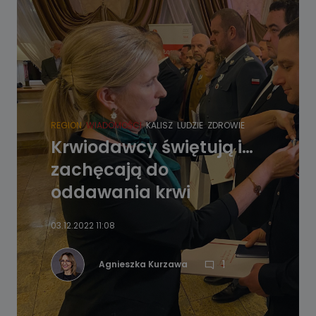
REGION
WIADOMOŚCI
KALISZ
LUDZIE
ZDROWIE
Krwiodawcy świętują i…
zachęcają do
oddawania krwi
03.12.2022 11:08
1
Agnieszka Kurzawa