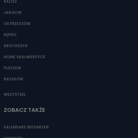
KALISZ
Można to zrobić pod numerem telefonu 62 735-51-05 lub
e-mailowo pod adresem: poczta@tvproart.pl
JAROCIN
OSTRZESZÓW
KĘPNO
KROTOSZYN
NOWE SKALMIERZYCE
PLESZEW
RASZKÓW
WSZYSTKIE
ZOBACZ TAKŻE
KALENDARZ WYDARZEŃ