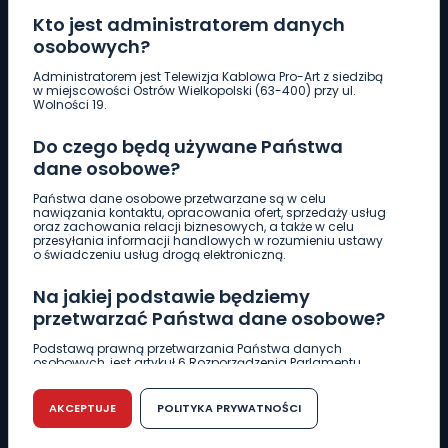
Kto jest administratorem danych
osobowych?
Pobierz logotyp
Administratorem jest Telewizja Kablowa Pro-Art z siedzibą
w miejscowości Ostrów Wielkopolski (63-400) przy ul.
Wolności 19.
LINIA INTERWENCYJNA
Do czego będą używane Państwa
661 997 997
dane osobowe?
Państwa dane osobowe przetwarzane są w celu
REDAKCJA
nawiązania kontaktu, opracowania ofert, sprzedaży usług
oraz zachowania relacji biznesowych, a także w celu
62 735 22 22
redakcja@wlkp24.info
przesyłania informacji handlowych w rozumieniu ustawy
o świadczeniu usług drogą elektroniczną.
DZIAŁ REKLAMY
Na jakiej podstawie będziemy
62 735 01 85
reklama@wlkp24.info
przetwarzać Państwa dane osobowe?
Podstawą prawną przetwarzania Państwa danych
osobowych, jest artykuł 6 Rozporządzenia Parlamentu
WIADOMOŚCI
Europejskiego i Rady (UE) 2016/679 z dnia 27 kwietnia 2016
r. w sprawie ochrony osób fizycznych w związku z
przetwarzaniem danych osobowych w sprawie
AKCEPTUJE
POLITYKA PRYWATNOŚCI
swobodnego przepływu takich danych oraz uchylenia
CIEKAWOSTKI
dyrektywy 95/46/WE (RODO).