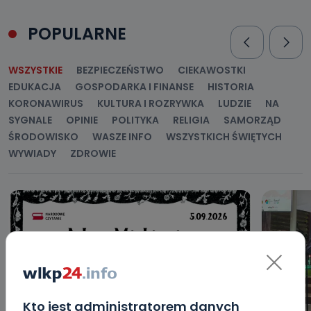
POPULARNE
WSZYSTKIE
BEZPIECZEŃSTWO
CIEKAWOSTKI
EDUKACJA
GOSPODARKA I FINANSE
HISTORIA
KORONAWIRUS
KULTURA I ROZRYWKA
LUDZIE
NA
SYGNALE
OPINIE
POLITYKA
RELIGIA
SAMORZĄD
ŚRODOWISKO
WASZE INFO
WSZYSTKICH ŚWIĘTYCH
WYWIADY
ZDROWIE
Kto jest administratorem danych