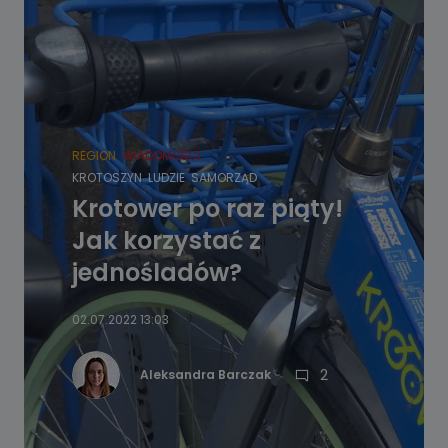
REGION
WIADOMOŚCI
KROTOSZYN
LUDZIE
SAMORZĄD
Krotower po raz piąty!
Jak korzystać z
jednośladów?
02.07.2022 13:03
2
Aleksandra Barczak