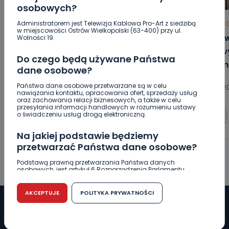
osobowych?
Administratorem jest Telewizja Kablowa Pro-Art z siedzibą
HOT
REGION
WIADOMOŚCI
HOT
RE
w miejscowości Ostrów Wielkopolski (63-400) przy ul.
Za miesiąc Narodowe Czytanie. W
„Niezw
Wolności 19.
tym roku padło na „Dziady”
niezwy
Do czego będą używane Państwa
Anton
dane osobowe?
Państwa dane osobowe przetwarzane są w celu
07.08.2026 10:51
06.08.20
nawiązania kontaktu, opracowania ofert, sprzedaży usług
oraz zachowania relacji biznesowych, a także w celu
przesyłania informacji handlowych w rozumieniu ustawy
o świadczeniu usług drogą elektroniczną.
0
Sebastian Matyszczak
Na jakiej podstawie będziemy
przetwarzać Państwa dane osobowe?
Podstawą prawną przetwarzania Państwa danych
osobowych, jest artykuł 6 Rozporządzenia Parlamentu
Europejskiego i Rady (UE) 2016/679 z dnia 27 kwietnia 2016
r. w sprawie ochrony osób fizycznych w związku z
przetwarzaniem danych osobowych w sprawie
AKCEPTUJE
POLITYKA PRYWATNOŚCI
swobodnego przepływu takich danych oraz uchylenia
dyrektywy 95/46/WE (RODO).
Czy jest możliwość cofnięcia zgody?