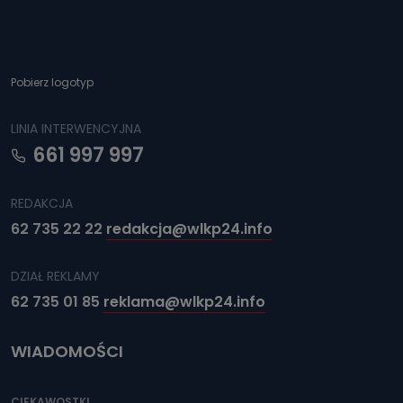
Można to zrobić pod numerem telefonu 62 735-51-05 lub
e-mailowo pod adresem: poczta@tvproart.pl
Pobierz logotyp
LINIA INTERWENCYJNA
661 997 997
REDAKCJA
62 735 22 22
redakcja@wlkp24.info
DZIAŁ REKLAMY
62 735 01 85
reklama@wlkp24.info
WIADOMOŚCI
CIEKAWOSTKI