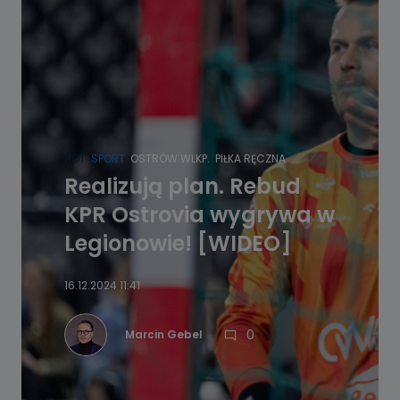
HOT
SPORT
OSTRÓW WLKP.
PIŁKA RĘCZNA
Realizują plan. Rebud
KPR Ostrovia wygrywa w
Legionowie! [WIDEO]
16.12.2024 11:41
0
Marcin Gebel