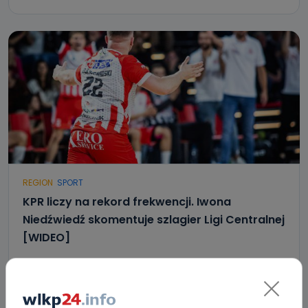
REGION
SPORT
KPR liczy na rekord frekwencji. Iwona
Niedźwiedź skomentuje szlagier Ligi Centralnej
[WIDEO]
10.11.2021 18:38
3
Marcin Gebel