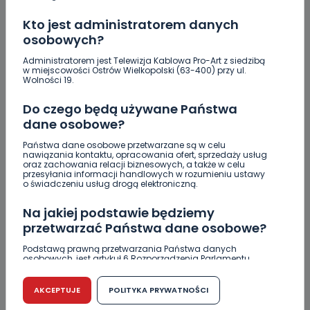
Kto jest administratorem danych
osobowych?
Administratorem jest Telewizja Kablowa Pro-Art z siedzibą
w miejscowości Ostrów Wielkopolski (63-400) przy ul.
Wolności 19.
Do czego będą używane Państwa
dane osobowe?
Państwa dane osobowe przetwarzane są w celu
nawiązania kontaktu, opracowania ofert, sprzedaży usług
oraz zachowania relacji biznesowych, a także w celu
przesyłania informacji handlowych w rozumieniu ustawy
o świadczeniu usług drogą elektroniczną.
SPORT
Na jakiej podstawie będziemy
KPR Ostrovia mistrzem I ligi! Awansu do PGNiG
przetwarzać Państwa dane osobowe?
Superligi jednak nie ma
Podstawą prawną przetwarzania Państwa danych
osobowych, jest artykuł 6 Rozporządzenia Parlamentu
27.06.2020 18:07
Europejskiego i Rady (UE) 2016/679 z dnia 27 kwietnia 2016
r. w sprawie ochrony osób fizycznych w związku z
przetwarzaniem danych osobowych w sprawie
AKCEPTUJE
POLITYKA PRYWATNOŚCI
swobodnego przepływu takich danych oraz uchylenia
13
Sebastian Matyszczak
dyrektywy 95/46/WE (RODO).