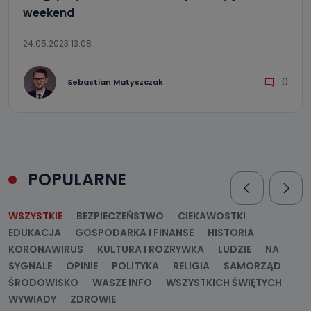
weekend
Jak skontaktować się z inspektorem
danych osobowych?
24.05.2023 13:08
Można to zrobić pod numerem telefonu 62 735-51-05 lub
e-mailowo pod adresem: poczta@tvproart.pl
0
Sebastian Matyszczak
POPULARNE
WSZYSTKIE
BEZPIECZEŃSTWO
CIEKAWOSTKI
EDUKACJA
GOSPODARKA I FINANSE
HISTORIA
KORONAWIRUS
KULTURA I ROZRYWKA
LUDZIE
NA
SYGNALE
OPINIE
POLITYKA
RELIGIA
SAMORZĄD
ŚRODOWISKO
WASZE INFO
WSZYSTKICH ŚWIĘTYCH
WYWIADY
ZDROWIE