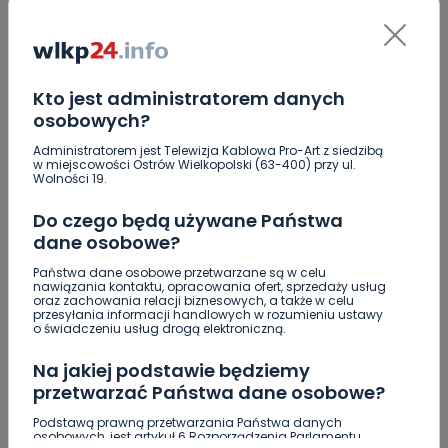
Pożar samochodu na DK12. Wezwano
strażaków z dwóch powiatów
01.06.2023 14:56
Kto jest administratorem danych
osobowych?
0
Sebastian Matyszczak
Administratorem jest Telewizja Kablowa Pro-Art z siedzibą
w miejscowości Ostrów Wielkopolski (63-400) przy ul.
Wolności 19.
Do czego będą używane Państwa
dane osobowe?
Państwa dane osobowe przetwarzane są w celu
nawiązania kontaktu, opracowania ofert, sprzedaży usług
oraz zachowania relacji biznesowych, a także w celu
przesyłania informacji handlowych w rozumieniu ustawy
o świadczeniu usług drogą elektroniczną.
Na jakiej podstawie będziemy
przetwarzać Państwa dane osobowe?
Podstawą prawną przetwarzania Państwa danych
HOT
REGION
SPORT
osobowych, jest artykuł 6 Rozporządzenia Parlamentu