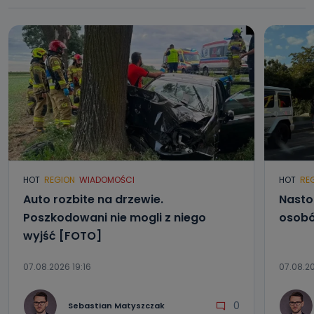
HOT
REGION
WIADOMOŚCI
HOT
RE
Auto rozbite na drzewie.
Nasto
Poszkodowani nie mogli z niego
osobó
wyjść [FOTO]
07.08.2026 19:16
07.08.20
0
Sebastian Matyszczak