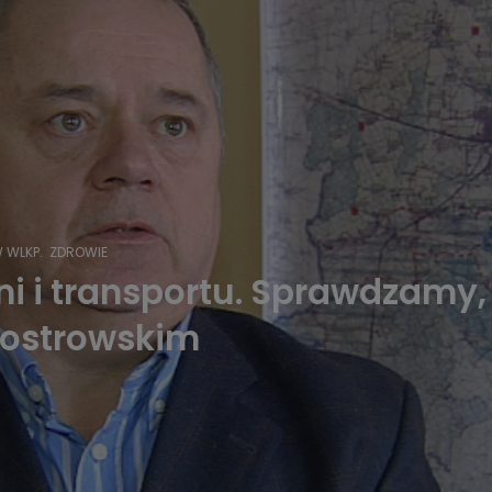
 WLKP.
ZDROWIE
ni i transportu. Sprawdzamy,
 ostrowskim