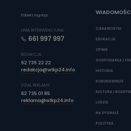
uzasadnionego
WIADOMOŚC
Jakie da
Pobierz logotyp
Przetwarzane 
Państwa (lub z
CIEKAWOSTKI
LINIA INTERWENCYJNA
źródeł publiczn
adres korespo
661 997 997
EDUKACJA
oraz partnerzy
OPINIE
Jak skont
REDAKCJA
GOSPODARKA I FI
Można to zrob
62 735 22 22
poczta@tvproar
redakcja@wlkp24.info
HISTORIA
KORONAWIRUS
DZIAŁ REKLAMY
KULTURA I ROZRY
62 735 01 85
reklama@wlkp24.info
LUDZIE
NA SYGNALE
POLITYKA