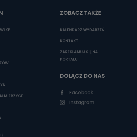
N
ZOBACZ TAKŻE
nio od
brane ze
WLKP.
KALENDARZ WYDARZEŃ
taktowy,
racownicy
KONTAKT
ZAREKLAMUJ SIĘ NA
PORTALU
SZÓW
DOŁĄCZ DO NAS
ZYN
Facebook
ALMIERZYCE
Instagram
W
IE