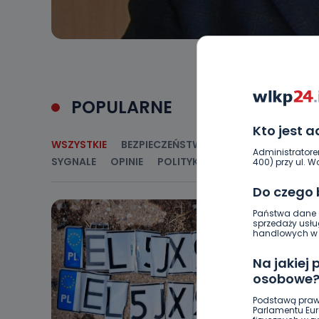
POPULARNE
Kto jest 
WSZYSTKIE
BEZPIECZEŃSTWO
CIEKAWOSTKI
E
Administratore
SYGNALE
OPINIE
POLITYKA
RELIGIA
SAMORZ
400) przy ul. Wo
Do czego
Państwa dane o
sprzedaży usłu
handlowych w r
Na jakiej
osobowe
Podstawą praw
Parlamentu Euro