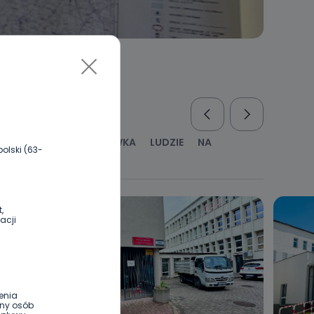
RUS
KULTURA I ROZRYWKA
LUDZIE
NA
olski (63-
WYWIADY
ZDROWIE
,
acji
enia
ony osób