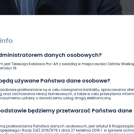
administratorem danych osobowych?
DUKACJA
GOSPODARKA I FINANSE
HISTORIA
KORONAWI
m jest Telewizja Kablowa Pro-Art z siedzibą w miejscowości Ostrów Wielkop
ĄD
ŚRODOWISKO
WASZE INFO
WSZYSTKICH ŚWIĘTYCH
lności 19.
 będą używane Państwa dane osobowe?
sobowe przetwarzane są w celu nawiązania kontaktu, opracowania ofert
g oraz zachowania relacji biznesowych, a także w celu przesyłania inform
ozumieniu ustawy o świadczeniu usług drogą elektroniczną.
 podstawie będziemy przetwarzać Państwa dane
?
ną przetwarzania Państwa danych osobowych, jest artykuł 6 Rozporządz
pejskiego i Rady (UE) 2016/679 z dnia 27 kwietnia 2016 r. w sprawie ochr