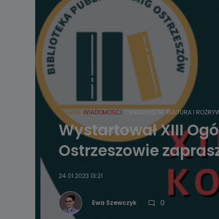
REGION
WIADOMOŚCI
CIEKAWOSTKI
KULTURA I ROZRY
Wystartował XIII Ogó
Ostrzeszowie zapras
24.01.2023 13:21
0
Ewa Szewczyk