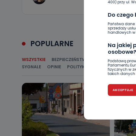
400) przy ul. Wo
Do czego
Państwa dane o
sprzedaży usłu
handlowych w r
POPULARNE
Na jakiej
osobowe
WSZYSTKIE
BEZPIECZEŃSTWO
CIEKAWOSTKI
E
Podstawą praw
Parlamentu Euro
SYGNALE
OPINIE
POLITYKA
RELIGIA
SAMORZ
fizycznych w 
takich danych 
Czy jest 
AKCEPTUJE
Podanie danyc
nie stanowi wa
związane z ża
wybrany sposób
Pro-Art z siedz
Kiedy i 
Telewizja Kablo