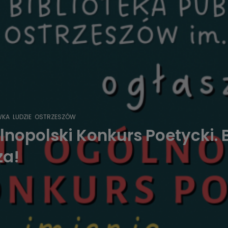
WKA
LUDZIE
OSTRZESZÓW
lnopolski Konkurs Poetycki. 
za!