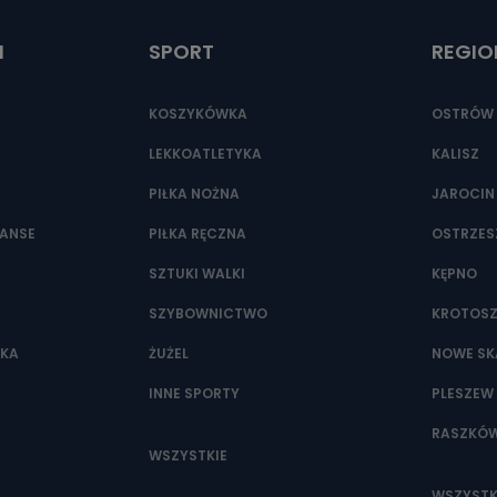
t.pl
I
SPORT
REGIO
KOSZYKÓWKA
OSTRÓW 
LEKKOATLETYKA
KALISZ
PIŁKA NOŻNA
JAROCIN
NANSE
PIŁKA RĘCZNA
OSTRZE
SZTUKI WALKI
KĘPNO
SZYBOWNICTWO
KROTOS
WKA
ŻUŻEL
NOWE SK
INNE SPORTY
PLESZEW
RASZKÓ
WSZYSTKIE
WSZYSTK