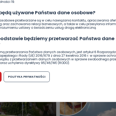
lności 19.
 będą używane Państwa dane osobowe?
sobowe przetwarzane są w celu nawiązania kontaktu, opracowania ofert
g oraz zachowania relacji biznesowych, a także w celu przesyłania inform
ozumieniu ustawy o świadczeniu usług drogą elektroniczną.
 podstawie będziemy przetwarzać Państwa dane
?
DUKACJA
GOSPODARKA I FINANSE
HISTORIA
KORONAWI
ną przetwarzania Państwa danych osobowych, jest artykuł 6 Rozporządz
pejskiego i Rady (UE) 2016/679 z dnia 27 kwietnia 2016 r. w sprawie ochr
ĄD
ŚRODOWISKO
WASZE INFO
WSZYSTKICH ŚWIĘTYCH
związku z przetwarzaniem danych osobowych w sprawie swobodnego prz
oraz uchylenia dyrektywy 95/46/WE (RODO).
możliwość cofnięcia zgody?
POLITYKA PRYWATNOŚCI
h osobowych jest dobrowolne, nie jest wymogiem ustawowym lub umo
runku zawarcia umowy. Cofnięcie zgody jest możliwe na każdym etapie i ni
dnymi negatywnymi konsekwencjami. Cofnięcia zgody można dokonać w
 (e-mail, poczta tradycyjna) tak, aby dotarła do wiadomości Telewizji 
ibą w miejscowości Ostrów Wielkopolski (63-400) przy ul. Wolności 19.
komu możemy przekazać Państwa dane?
wa Pro-Art z siedzibą w miejscowości Ostrów Wielkopolski (63-400) przy u