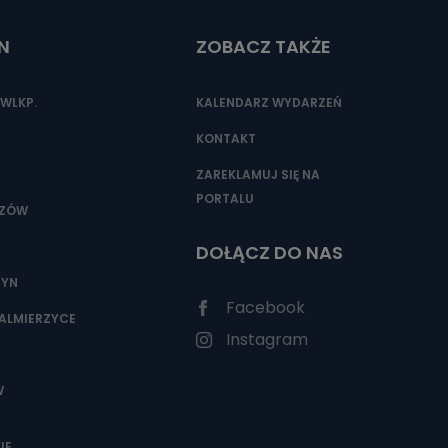
N
ZOBACZ TAKŻE
WLKP.
KALENDARZ WYDARZEŃ
KONTAKT
ZAREKLAMUJ SIĘ NA
PORTALU
SZÓW
DOŁĄCZ DO NAS
ZYN
Facebook
ALMIERZYCE
Instagram
W
IE