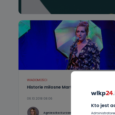
WIADOMOŚCI
Historie miłosne Marty Honzatko
06.10.2018 08:06
Kto jest 
0
Agnieszka Kurzawa
Administratore