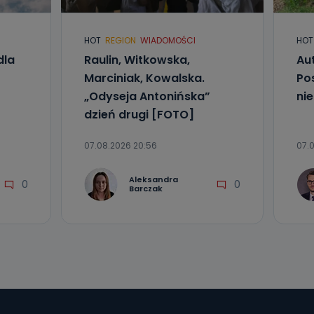
e
HOT
REGION
WIADOMOŚCI
HOT
dla
Raulin, Witkowska,
Aut
ania od
. Wolności
Marciniak, Kowalska.
Po
że żądania
„Odyseja Antonińska”
ni
enia
dzień drugi [FOTO]
07.08.2026 20:56
07.0
Aleksandra
0
0
Barczak
nio od
brane ze
taktowy,
racownicy