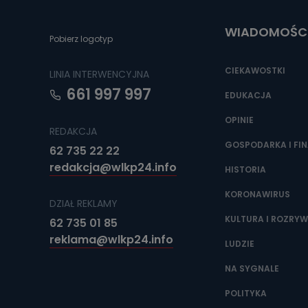
poczta@tvproar
WIADOMOŚC
Pobierz logotyp
CIEKAWOSTKI
LINIA INTERWENCYJNA
661 997 997
EDUKACJA
OPINIE
REDAKCJA
GOSPODARKA I FI
62 735 22 22
redakcja@wlkp24.info
HISTORIA
KORONAWIRUS
DZIAŁ REKLAMY
KULTURA I ROZRY
62 735 01 85
reklama@wlkp24.info
LUDZIE
NA SYGNALE
POLITYKA