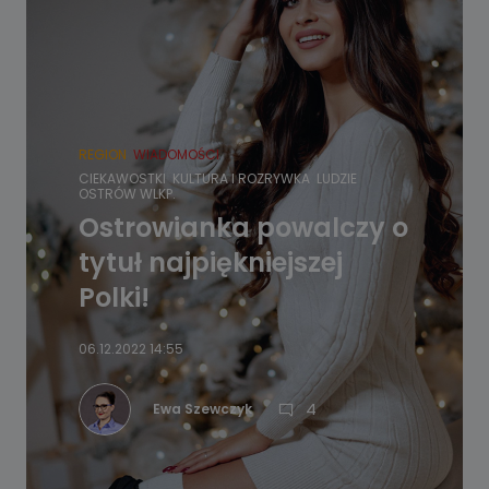
REGION
WIADOMOŚCI
CIEKAWOSTKI
KULTURA I ROZRYWKA
LUDZIE
OSTRÓW WLKP.
Ostrowianka powalczy o
tytuł najpiękniejszej
Polki!
06.12.2022 14:55
4
Ewa Szewczyk