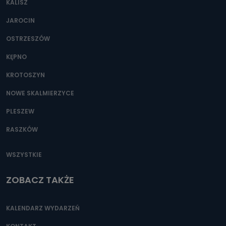
KALISZ
Można to zrobić pod numerem telefonu 62 735-51-05 lub
e-mailowo pod adresem: poczta@tvproart.pl
JAROCIN
OSTRZESZÓW
KĘPNO
KROTOSZYN
NOWE SKALMIERZYCE
PLESZEW
RASZKÓW
WSZYSTKIE
ZOBACZ TAKŻE
KALENDARZ WYDARZEŃ