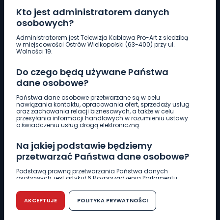
Kto jest administratorem danych
osobowych?
Pobierz logotyp
Administratorem jest Telewizja Kablowa Pro-Art z siedzibą
w miejscowości Ostrów Wielkopolski (63-400) przy ul.
Wolności 19.
LINIA INTERWENCYJNA
Do czego będą używane Państwa
661 997 997
dane osobowe?
Państwa dane osobowe przetwarzane są w celu
REDAKCJA
nawiązania kontaktu, opracowania ofert, sprzedaży usług
oraz zachowania relacji biznesowych, a także w celu
62 735 22 22
redakcja@wlkp24.info
przesyłania informacji handlowych w rozumieniu ustawy
o świadczeniu usług drogą elektroniczną.
DZIAŁ REKLAMY
Na jakiej podstawie będziemy
62 735 01 85
reklama@wlkp24.info
przetwarzać Państwa dane osobowe?
Podstawą prawną przetwarzania Państwa danych
osobowych, jest artykuł 6 Rozporządzenia Parlamentu
WIADOMOŚCI
Europejskiego i Rady (UE) 2016/679 z dnia 27 kwietnia 2016
r. w sprawie ochrony osób fizycznych w związku z
przetwarzaniem danych osobowych w sprawie
AKCEPTUJE
POLITYKA PRYWATNOŚCI
swobodnego przepływu takich danych oraz uchylenia
CIEKAWOSTKI
dyrektywy 95/46/WE (RODO).