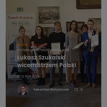
REGION
WIADOMOŚCI
KULTURA I ROZRYWKA
OSTRÓW WLKP.
Łukasz Szukalski
wicemistrzem Polski
07.12.2018 10:35
0
Sebastian Matyszczak