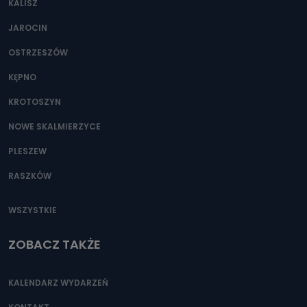
KALISZ
Można to zrobić pod numerem telefonu 62 735-51-05 lub
e-mailowo pod adresem: poczta@tvproart.pl
JAROCIN
OSTRZESZÓW
KĘPNO
KROTOSZYN
NOWE SKALMIERZYCE
PLESZEW
RASZKÓW
WSZYSTKIE
ZOBACZ TAKŻE
KALENDARZ WYDARZEŃ