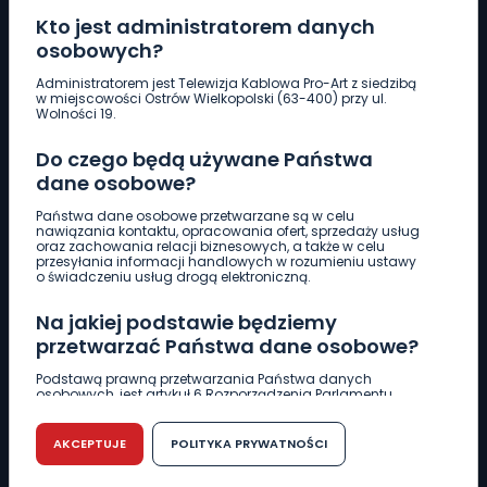
Kto jest administratorem danych
osobowych?
Pobierz logotyp
Administratorem jest Telewizja Kablowa Pro-Art z siedzibą
w miejscowości Ostrów Wielkopolski (63-400) przy ul.
Wolności 19.
LINIA INTERWENCYJNA
Do czego będą używane Państwa
661 997 997
dane osobowe?
Państwa dane osobowe przetwarzane są w celu
REDAKCJA
nawiązania kontaktu, opracowania ofert, sprzedaży usług
oraz zachowania relacji biznesowych, a także w celu
62 735 22 22
redakcja@wlkp24.info
przesyłania informacji handlowych w rozumieniu ustawy
o świadczeniu usług drogą elektroniczną.
DZIAŁ REKLAMY
Na jakiej podstawie będziemy
62 735 01 85
reklama@wlkp24.info
przetwarzać Państwa dane osobowe?
Podstawą prawną przetwarzania Państwa danych
osobowych, jest artykuł 6 Rozporządzenia Parlamentu
WIADOMOŚCI
Europejskiego i Rady (UE) 2016/679 z dnia 27 kwietnia 2016
r. w sprawie ochrony osób fizycznych w związku z
przetwarzaniem danych osobowych w sprawie
AKCEPTUJE
POLITYKA PRYWATNOŚCI
swobodnego przepływu takich danych oraz uchylenia
CIEKAWOSTKI
dyrektywy 95/46/WE (RODO).