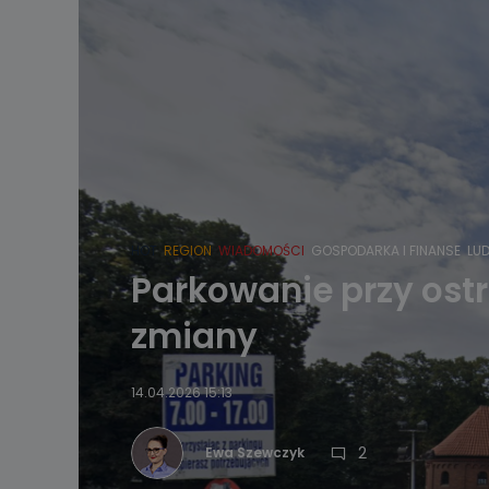
HOT
REGION
WIADOMOŚCI
GOSPODARKA I FINANSE
LUD
Parkowanie przy ost
zmiany
14.04.2026 15:13
2
Ewa Szewczyk