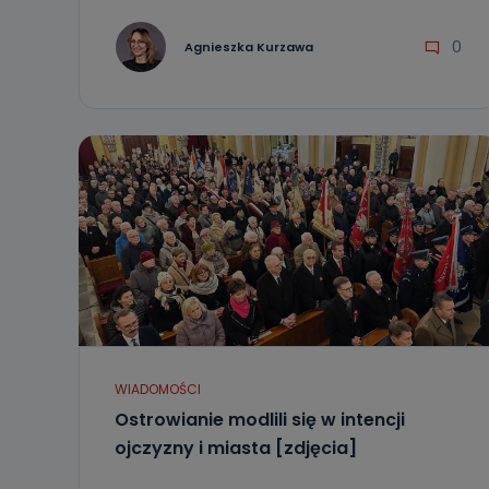
0
Agnieszka Kurzawa
WIADOMOŚCI
Ostrowianie modlili się w intencji
ojczyzny i miasta [zdjęcia]