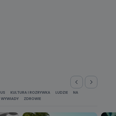
nio od
brane ze
taktowy,
racownicy
RUS
KULTURA I ROZRYWKA
LUDZIE
NA
WYWIADY
ZDROWIE