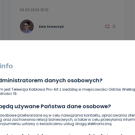
24.03.2024 19:10
0
Ewa Szewczyk
administratorem danych osobowych?
m jest Telewizja Kablowa Pro-Art z siedzibą w miejscowości Ostrów Wielkop
lności 19.
 będą używane Państwa dane osobowe?
sobowe przetwarzane są w celu nawiązania kontaktu, opracowania ofert
g oraz zachowania relacji biznesowych, a także w celu przesyłania inform
REGION
WIADOMOŚCI
ozumieniu ustawy o świadczeniu usług drogą elektroniczną.
Już w niedzielę Droga Krzyżowa