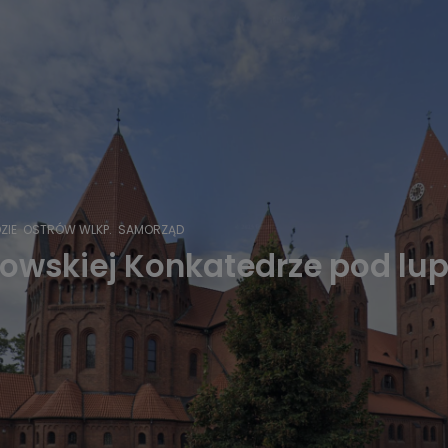
ZIE
OSTRÓW WLKP.
SAMORZĄD
rowskiej Konkatedrze pod lu