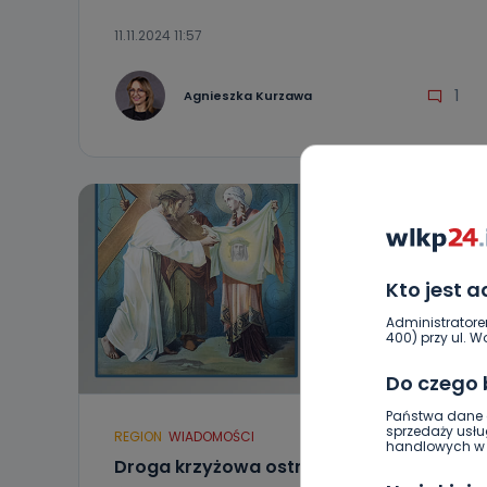
11.11.2024 11:57
1
Agnieszka Kurzawa
Kto jest 
Administratore
400) przy ul. Wo
Do czego
Państwa dane o
sprzedaży usłu
REGION
WIADOMOŚCI
handlowych w r
Droga krzyżowa ostrowskich