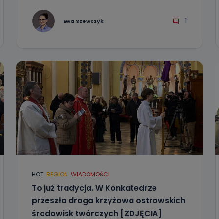
1
Ewa Szewczyk
HOT
REGION
WIADOMOŚCI
To już tradycja. W Konkatedrze
przeszła droga krzyżowa ostrowskich
środowisk twórczych [ZDJĘCIA]