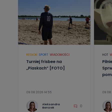
REGION
SPORT
WIADOMOŚCI
HOT
W
Turniej frisbee na
Piln
„Piaskach” [FOTO]
Sprw
pom
09.08.2026 14:55
09.08.
Aleksandra
0
Barczak