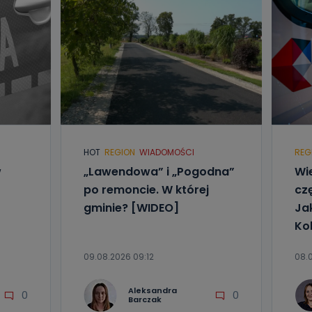
HOT
REGION
WIADOMOŚCI
REG
w
„Lawendowa” i „Pogodna”
Wi
po remoncie. W której
czę
gminie? [WIDEO]
Ja
Kol
09.08.2026 09:12
08.0
Aleksandra
0
0
Barczak