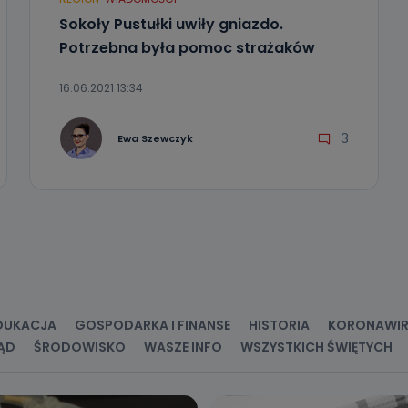
c ich przetwarzania.
Sokoły Pustułki uwiły gniazdo.
 Państwa dane osobowe będą przechowywane?
Potrzebna była pomoc strażaków
ania zgody lub, jeśli dane będą przetwarzane na podstawie prawnie
 celu administratora – do momentu wniesienia sprzeciwu.
16.06.2021 13:34
ne osobowe przetwarzamy?
3
Ewa Szewczyk
kategorie Państwa danych osobowych to dane, które pochodzą bezpośred
ostały przekazane w Państwa imieniu) lub dane osobowe, które zostały ze
ie dostępnych, w szczególności: imię i nazwisko, adres e-mail, telefon kon
ndencyjny. Odbiorcą Pastwa danych osobowych są pracownicy i współp
 wspomagający administratora w jego biznesowej działalności.
aktować się z inspektorem danych osobowych?
ić pod numerem telefonu 62 735-51-05 lub e-mailowo pod adresem:
t.pl
DUKACJA
GOSPODARKA I FINANSE
HISTORIA
KORONAWI
ĄD
ŚRODOWISKO
WASZE INFO
WSZYSTKICH ŚWIĘTYCH