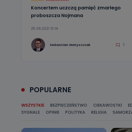
sprzeciwu wobe
Koncertem uczczą pamięć zmarłego
Do kiedy
proboszcza Nojmana
Do czasu wycof
uzasadnionego
25.06.2021 13:14
Jakie da
1
Sebastian Matyszczak
Przetwarzane 
Państwa (lub z
źródeł publiczn
adres korespo
oraz partnerzy
Jak skont
Można to zrob
POPULARNE
poczta@tvproar
WSZYSTKIE
BEZPIECZEŃSTWO
CIEKAWOSTKI
E
SYGNALE
OPINIE
POLITYKA
RELIGIA
SAMORZ