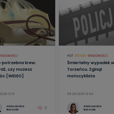
IADOMOŚCI
HOT
REGION
WIADOMOŚCI
ie potrzebna krew.
Śmiertelny wypadek 
dź, czy możesz
Torzeńcu. Zginął
óc [WIDEO]
motocyklista
2026 12:13
09.08.2026 10:04
Aleksandra
Aleksandra
0
Barczak
Barczak