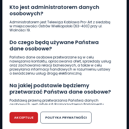
Kto jest administratorem danych
osobowych?
Pobierz logotyp
Administratorem jest Telewizja Kablowa Pro-Art z siedzibą
w miejscowości Ostrów Wielkopolski (63-400) przy ul.
Wolności 19.
LINIA INTERWENCYJNA
Do czego będą używane Państwa
661 997 997
dane osobowe?
Państwa dane osobowe przetwarzane są w celu
REDAKCJA
nawiązania kontaktu, opracowania ofert, sprzedaży usług
oraz zachowania relacji biznesowych, a także w celu
62 735 22 22
redakcja@wlkp24.info
przesyłania informacji handlowych w rozumieniu ustawy
o świadczeniu usług drogą elektroniczną.
DZIAŁ REKLAMY
Na jakiej podstawie będziemy
62 735 01 85
reklama@wlkp24.info
przetwarzać Państwa dane osobowe?
Podstawą prawną przetwarzania Państwa danych
osobowych, jest artykuł 6 Rozporządzenia Parlamentu
WIADOMOŚCI
Europejskiego i Rady (UE) 2016/679 z dnia 27 kwietnia 2016
r. w sprawie ochrony osób fizycznych w związku z
przetwarzaniem danych osobowych w sprawie
AKCEPTUJE
POLITYKA PRYWATNOŚCI
swobodnego przepływu takich danych oraz uchylenia
CIEKAWOSTKI
dyrektywy 95/46/WE (RODO).