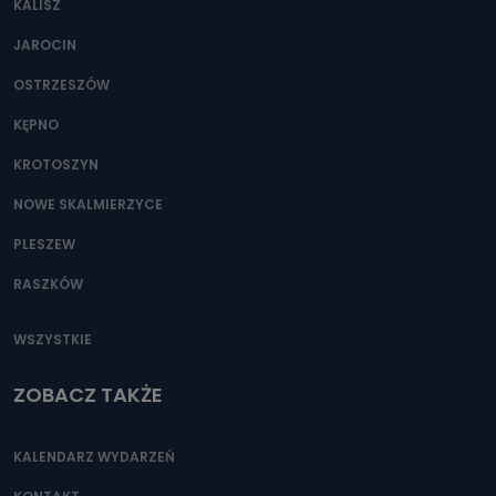
KALISZ
Można to zrobić pod numerem telefonu 62 735-51-05 lub
e-mailowo pod adresem: poczta@tvproart.pl
JAROCIN
OSTRZESZÓW
KĘPNO
KROTOSZYN
NOWE SKALMIERZYCE
PLESZEW
RASZKÓW
WSZYSTKIE
ZOBACZ TAKŻE
KALENDARZ WYDARZEŃ