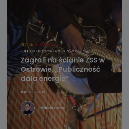
REGION
WIADOMOŚCI
KULTURA I ROZRYWKA
OSTRÓW WLKP.
Zagrali na ścianie ZSS w
Ostrowie. „Publiczność
dała energię”
11.10.2017 10:30
0
Marcin Gebel