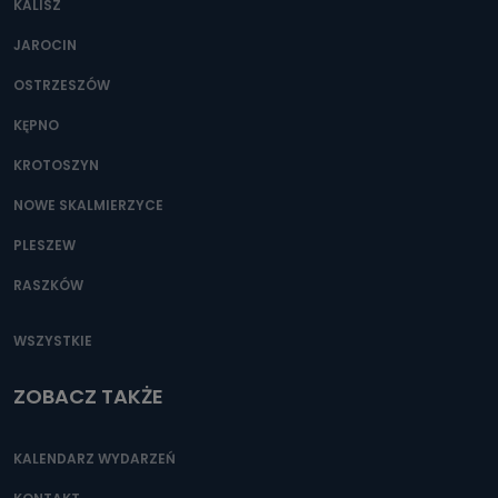
KALISZ
Można to zrobić pod numerem telefonu 62 735-51-05 lub
e-mailowo pod adresem: poczta@tvproart.pl
JAROCIN
OSTRZESZÓW
KĘPNO
KROTOSZYN
NOWE SKALMIERZYCE
PLESZEW
RASZKÓW
WSZYSTKIE
ZOBACZ TAKŻE
KALENDARZ WYDARZEŃ