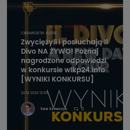
HOT
KONKURSY
REGION
WIADOMOŚCI
CIEKAWOSTKI
LUDZIE
Zwyciężyli i posłuchają Il
Divo NA ŻYWO! Poznaj
nagrodzone odpowiedzi
w konkursie wlkp24.info
[WYNIKI KONKURSU]
23.10.2023 13:53
0
Ewa Szewczyk