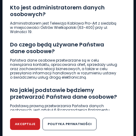
Kto jest administratorem danych
osobowych?
Pobierz logotyp
Administratorem jest Telewizja Kablowa Pro-Art z siedzibą
w miejscowości Ostrów Wielkopolski (63-400) przy ul.
Wolności 19.
LINIA INTERWENCYJNA
Do czego będą używane Państwa
661 997 997
dane osobowe?
Państwa dane osobowe przetwarzane są w celu
REDAKCJA
nawiązania kontaktu, opracowania ofert, sprzedaży usług
oraz zachowania relacji biznesowych, a także w celu
62 735 22 22
redakcja@wlkp24.info
przesyłania informacji handlowych w rozumieniu ustawy
o świadczeniu usług drogą elektroniczną.
DZIAŁ REKLAMY
Na jakiej podstawie będziemy
62 735 01 85
reklama@wlkp24.info
przetwarzać Państwa dane osobowe?
Podstawą prawną przetwarzania Państwa danych
osobowych, jest artykuł 6 Rozporządzenia Parlamentu
WIADOMOŚCI
Europejskiego i Rady (UE) 2016/679 z dnia 27 kwietnia 2016
r. w sprawie ochrony osób fizycznych w związku z
przetwarzaniem danych osobowych w sprawie
AKCEPTUJE
POLITYKA PRYWATNOŚCI
swobodnego przepływu takich danych oraz uchylenia
CIEKAWOSTKI
dyrektywy 95/46/WE (RODO).