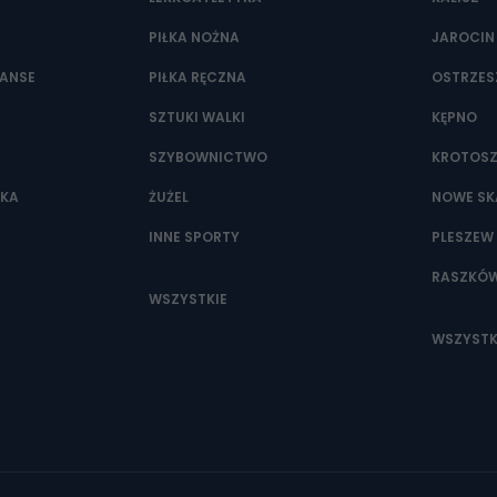
PIŁKA NOŻNA
JAROCIN
NANSE
PIŁKA RĘCZNA
OSTRZE
SZTUKI WALKI
KĘPNO
SZYBOWNICTWO
KROTOS
WKA
ŻUŻEL
NOWE SK
INNE SPORTY
PLESZEW
RASZKÓ
WSZYSTKIE
WSZYSTK