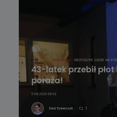
HOT
REGION
WIADOMOŚCI
KROTOSZYN
LUDZIE
NA SYG
43-latek przebił płot
poraża!
11.09.2023 09:02
1
Ewa Szewczyk