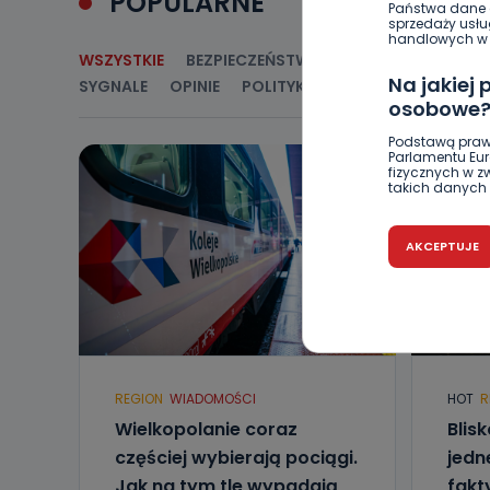
POPULARNE
Państwa dane o
sprzedaży usłu
handlowych w r
WSZYSTKIE
BEZPIECZEŃSTWO
CIEKAWOSTKI
E
Na jakiej
SYGNALE
OPINIE
POLITYKA
RELIGIA
SAMORZ
osobowe
Podstawą praw
Parlamentu Euro
fizycznych w 
takich danych 
Czy jest 
AKCEPTUJE
Podanie danyc
nie stanowi wa
związane z ża
wybrany sposób
Pro-Art z siedz
Kiedy i 
REGION
WIADOMOŚCI
HOT
R
Telewizja Kablo
19 nie przekaz
Wielkopolanie coraz
Blis
wykorzystywan
częściej wybierają pociągi.
jedne
Co mogą 
Jak na tym tle wypadają
fakt