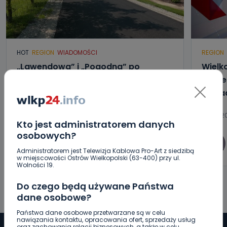
HOT
REGION
WIADOMOŚCI
REGION
„Lawendowa” i „Pogodna” po
Wielk
remoncie. W której gminie? [WIDEO]
wybier
wypad
09.08.2026 09:12
08.08.20
Kto jest administratorem danych
osobowych?
0
Aleksandra Barczak
Administratorem jest Telewizja Kablowa Pro-Art z siedzibą
w miejscowości Ostrów Wielkopolski (63-400) przy ul.
Wolności 19.
Do czego będą używane Państwa
dane osobowe?
Państwa dane osobowe przetwarzane są w celu
nawiązania kontaktu, opracowania ofert, sprzedaży usług
oraz zachowania relacji biznesowych, a także w celu