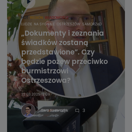
HOT
REGION
WIADOMOŚCI
LUDZIE
NA SYGNALE
OSTRZESZÓW
SAMORZĄD
„Dokumenty i zeznania
świadków zostaną
przedstawione”. Czy
będzie pozew przeciwko
burmistrzowi
Ostrzeszowa?
22.03.2025 12:09
3
Ewa Szewczyk