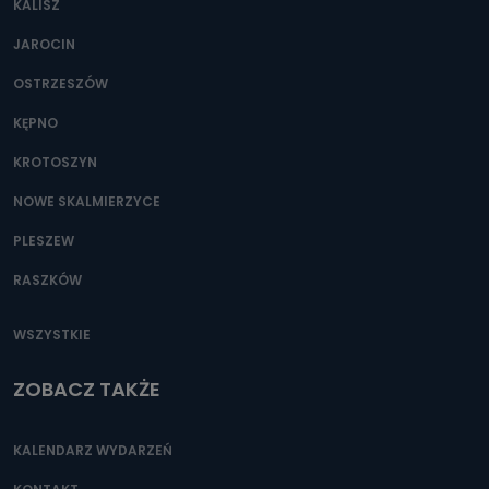
KALISZ
Można to zrobić pod numerem telefonu 62 735-51-05 lub
e-mailowo pod adresem: poczta@tvproart.pl
JAROCIN
OSTRZESZÓW
KĘPNO
KROTOSZYN
NOWE SKALMIERZYCE
PLESZEW
RASZKÓW
WSZYSTKIE
ZOBACZ TAKŻE
KALENDARZ WYDARZEŃ