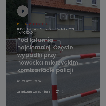
REGION
WIADOMOŚCI
LUDZIE
NA SYGNALE
NOWE SKALMIERZYCE
SAMORZĄD
Pod latarnią
najciemniej. Częste
wypadki przy
nowoskalmierzyckim
komisariacie policji
02.03.2024 09:09
2
Archiwum wlkp24.info