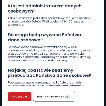
Kto jest administratorem danych
osobowych?
Pobierz logotyp
Administratorem jest Telewizja Kablowa Pro-Art z siedzibą
w miejscowości Ostrów Wielkopolski (63-400) przy ul.
Wolności 19.
LINIA INTERWENCYJNA
Do czego będą używane Państwa
661 997 997
dane osobowe?
Państwa dane osobowe przetwarzane są w celu
REDAKCJA
nawiązania kontaktu, opracowania ofert, sprzedaży usług
oraz zachowania relacji biznesowych, a także w celu
62 735 22 22
redakcja@wlkp24.info
przesyłania informacji handlowych w rozumieniu ustawy
o świadczeniu usług drogą elektroniczną.
DZIAŁ REKLAMY
Na jakiej podstawie będziemy
62 735 01 85
reklama@wlkp24.info
przetwarzać Państwa dane osobowe?
Podstawą prawną przetwarzania Państwa danych
osobowych, jest artykuł 6 Rozporządzenia Parlamentu
WIADOMOŚCI
Europejskiego i Rady (UE) 2016/679 z dnia 27 kwietnia 2016
r. w sprawie ochrony osób fizycznych w związku z
przetwarzaniem danych osobowych w sprawie
AKCEPTUJE
POLITYKA PRYWATNOŚCI
swobodnego przepływu takich danych oraz uchylenia
CIEKAWOSTKI
dyrektywy 95/46/WE (RODO).