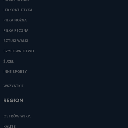
Można to zrobić pod numerem telefonu 62 735-51-05 lub
e-mailowo pod adresem: poczta@tvproart.pl
LEKKOATLETYKA
PIŁKA NOŻNA
PIŁKA RĘCZNA
SZTUKI WALKI
SZYBOWNICTWO
ŻUŻEL
INNE SPORTY
WSZYSTKIE
REGION
OSTRÓW WLKP.
KALISZ