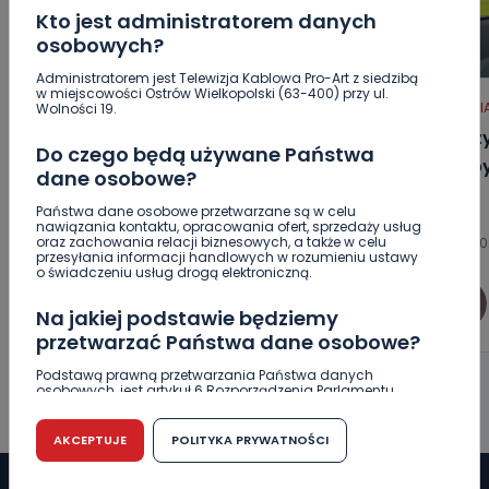
Kto jest administratorem danych
osobowych?
Administratorem jest Telewizja Kablowa Pro-Art z siedzibą
w miejscowości Ostrów Wielkopolski (63-400) przy ul.
REGION
WIADOMOŚCI
HOT
WI
Wolności 19.
16-latek spadł z hulajnogi. Z bardzo
Zatrz
Do czego będą używane Państwa
poważnymi obrażeniami trafił do
Służb
dane osobowe?
szpitala
Państwa dane osobowe przetwarzane są w celu
nawiązania kontaktu, opracowania ofert, sprzedaży usług
oraz zachowania relacji biznesowych, a także w celu
10.08.2026 11:37
10.08.20
przesyłania informacji handlowych w rozumieniu ustawy
o świadczeniu usług drogą elektroniczną.
0
Sebastian Matyszczak
Na jakiej podstawie będziemy
przetwarzać Państwa dane osobowe?
Podstawą prawną przetwarzania Państwa danych
osobowych, jest artykuł 6 Rozporządzenia Parlamentu
Europejskiego i Rady (UE) 2016/679 z dnia 27 kwietnia 2016
r. w sprawie ochrony osób fizycznych w związku z
przetwarzaniem danych osobowych w sprawie
AKCEPTUJE
POLITYKA PRYWATNOŚCI
swobodnego przepływu takich danych oraz uchylenia
dyrektywy 95/46/WE (RODO).