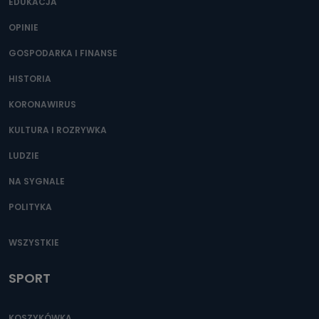
400) przy ul. Wolności 19 dostępu do danych osobowych
EDUKACJA
dotyczących Państwa oraz uzyskania ich kopii, a także
żądania ich sprostowania, usunięcia danych,
OPINIE
ograniczenia ich przetwarzania oraz prawo wniesienia
sprzeciwu wobec ich przetwarzania.
GOSPODARKA I FINANSE
Do kiedy Państwa dane osobowe będą
HISTORIA
przechowywane?
KORONAWIRUS
Do czasu wycofania zgody lub, jeśli dane będą
przetwarzane na podstawie prawnie uzasadnionego celu
administratora – do momentu wniesienia sprzeciwu.
KULTURA I ROZRYWKA
Jakie dane osobowe przetwarzamy?
LUDZIE
Przetwarzane kategorie Państwa danych osobowych to
NA SYGNALE
dane, które pochodzą bezpośrednio od Państwa (lub
zostały przekazane w Państwa imieniu) lub dane osobowe,
POLITYKA
które zostały zebrane ze źródeł publicznie dostępnych, w
szczególności: imię i nazwisko, adres e-mail, telefon
kontaktowy, adres korespondencyjny. Odbiorcą Pastwa
danych osobowych są pracownicy i współpracownicy
WSZYSTKIE
oraz partnerzy wspomagający administratora w jego
biznesowej działalności.
SPORT
Jak skontaktować się z inspektorem
danych osobowych?
KOSZYKÓWKA