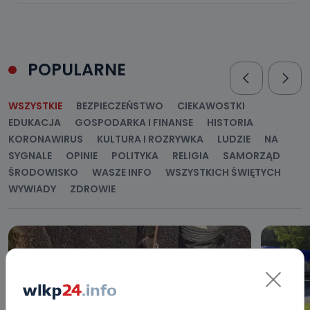
POPULARNE
WSZYSTKIE
BEZPIECZEŃSTWO
CIEKAWOSTKI
EDUKACJA
GOSPODARKA I FINANSE
HISTORIA
KORONAWIRUS
KULTURA I ROZRYWKA
LUDZIE
NA
SYGNALE
OPINIE
POLITYKA
RELIGIA
SAMORZĄD
ŚRODOWISKO
WASZE INFO
WSZYSTKICH ŚWIĘTYCH
WYWIADY
ZDROWIE