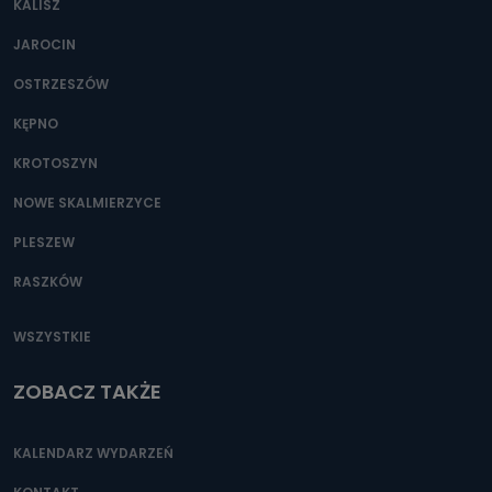
KALISZ
Można to zrobić pod numerem telefonu 62 735-51-05 lub
e-mailowo pod adresem: poczta@tvproart.pl
JAROCIN
OSTRZESZÓW
KĘPNO
KROTOSZYN
NOWE SKALMIERZYCE
PLESZEW
RASZKÓW
WSZYSTKIE
ZOBACZ TAKŻE
KALENDARZ WYDARZEŃ