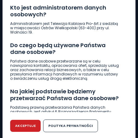
Kto jest administratorem danych
osobowych?
Pobierz logotyp
Administratorem jest Telewizja Kablowa Pro-Art z siedzibą
w miejscowości Ostrów Wielkopolski (63-400) przy ul.
Wolności 19.
LINIA INTERWENCYJNA
Do czego będą używane Państwa
661 997 997
dane osobowe?
Państwa dane osobowe przetwarzane są w celu
REDAKCJA
nawiązania kontaktu, opracowania ofert, sprzedaży usług
oraz zachowania relacji biznesowych, a także w celu
62 735 22 22
redakcja@wlkp24.info
przesyłania informacji handlowych w rozumieniu ustawy
o świadczeniu usług drogą elektroniczną.
DZIAŁ REKLAMY
Na jakiej podstawie będziemy
62 735 01 85
reklama@wlkp24.info
przetwarzać Państwa dane osobowe?
Podstawą prawną przetwarzania Państwa danych
osobowych, jest artykuł 6 Rozporządzenia Parlamentu
WIADOMOŚCI
Europejskiego i Rady (UE) 2016/679 z dnia 27 kwietnia 2016
r. w sprawie ochrony osób fizycznych w związku z
przetwarzaniem danych osobowych w sprawie
AKCEPTUJE
POLITYKA PRYWATNOŚCI
swobodnego przepływu takich danych oraz uchylenia
CIEKAWOSTKI
dyrektywy 95/46/WE (RODO).