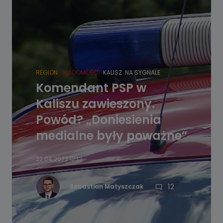
REGION
WIADOMOŚCI
KALISZ
NA SYGNALE
Komendant PSP w
Kaliszu zawieszony.
Powód? „Doniesienia
medialne były poważne”
22.04.2022 12:12
12
Sebastian Matyszczak