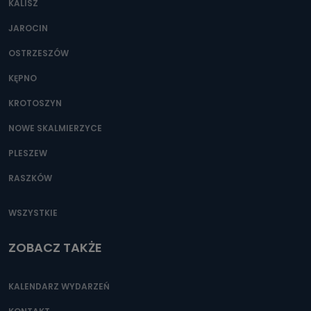
KALISZ
Można to zrobić pod numerem telefonu 62 735-51-05 lub
e-mailowo pod adresem: poczta@tvproart.pl
JAROCIN
OSTRZESZÓW
KĘPNO
KROTOSZYN
NOWE SKALMIERZYCE
PLESZEW
RASZKÓW
WSZYSTKIE
ZOBACZ TAKŻE
KALENDARZ WYDARZEŃ