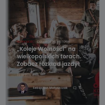
WIADOMOŚCI
CIEKAWOSTKI
HISTORIA
„Koleje Wolności” na
wielkopolskich torach.
Zobacz rozkład jazdy!
02.10.2019 16:06
0
Sebastian Matyszczak