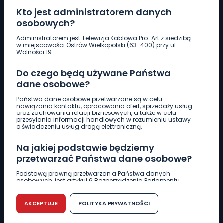
Kto jest administratorem danych
osobowych?
Pobierz logotyp
Administratorem jest Telewizja Kablowa Pro-Art z siedzibą
w miejscowości Ostrów Wielkopolski (63-400) przy ul.
Wolności 19.
LINIA INTERWENCYJNA
Do czego będą używane Państwa
661 997 997
dane osobowe?
Państwa dane osobowe przetwarzane są w celu
REDAKCJA
nawiązania kontaktu, opracowania ofert, sprzedaży usług
oraz zachowania relacji biznesowych, a także w celu
62 735 22 22
redakcja@wlkp24.info
przesyłania informacji handlowych w rozumieniu ustawy
o świadczeniu usług drogą elektroniczną.
DZIAŁ REKLAMY
Na jakiej podstawie będziemy
62 735 01 85
reklama@wlkp24.info
przetwarzać Państwa dane osobowe?
Podstawą prawną przetwarzania Państwa danych
osobowych, jest artykuł 6 Rozporządzenia Parlamentu
WIADOMOŚCI
Europejskiego i Rady (UE) 2016/679 z dnia 27 kwietnia 2016
r. w sprawie ochrony osób fizycznych w związku z
przetwarzaniem danych osobowych w sprawie
AKCEPTUJE
POLITYKA PRYWATNOŚCI
swobodnego przepływu takich danych oraz uchylenia
CIEKAWOSTKI
dyrektywy 95/46/WE (RODO).