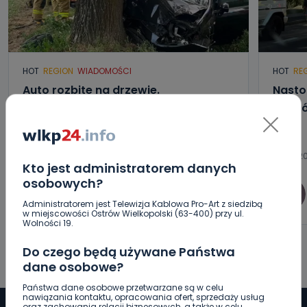
HOT
REGION
WIADOMOŚCI
HOT
RE
Auto rozbite na drzewie.
Nasto
Poszkodowani nie mogli z niego
osobó
wyjść [FOTO]
07.08.2026 19:16
07.08.20
Kto jest administratorem danych
osobowych?
0
Sebastian Matyszczak
Administratorem jest Telewizja Kablowa Pro-Art z siedzibą
w miejscowości Ostrów Wielkopolski (63-400) przy ul.
Wolności 19.
Do czego będą używane Państwa
dane osobowe?
Państwa dane osobowe przetwarzane są w celu
nawiązania kontaktu, opracowania ofert, sprzedaży usług
oraz zachowania relacji biznesowych, a także w celu