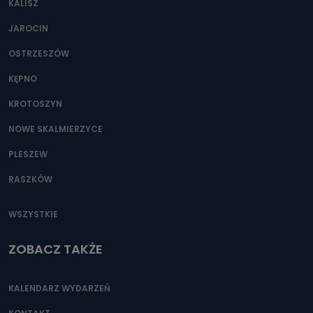
KALISZ
Można to zrobić pod numerem telefonu 62 735-51-05 lub
e-mailowo pod adresem: poczta@tvproart.pl
JAROCIN
OSTRZESZÓW
KĘPNO
KROTOSZYN
NOWE SKALMIERZYCE
PLESZEW
RASZKÓW
WSZYSTKIE
ZOBACZ TAKŻE
KALENDARZ WYDARZEŃ