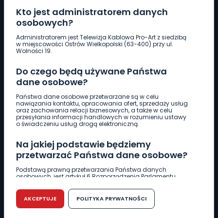
Kto jest administratorem danych
osobowych?
Pobierz logotyp
Administratorem jest Telewizja Kablowa Pro-Art z siedzibą
w miejscowości Ostrów Wielkopolski (63-400) przy ul.
Wolności 19.
LINIA INTERWENCYJNA
Do czego będą używane Państwa
661 997 997
dane osobowe?
Państwa dane osobowe przetwarzane są w celu
REDAKCJA
nawiązania kontaktu, opracowania ofert, sprzedaży usług
oraz zachowania relacji biznesowych, a także w celu
62 735 22 22
redakcja@wlkp24.info
przesyłania informacji handlowych w rozumieniu ustawy
o świadczeniu usług drogą elektroniczną.
DZIAŁ REKLAMY
Na jakiej podstawie będziemy
62 735 01 85
reklama@wlkp24.info
przetwarzać Państwa dane osobowe?
Podstawą prawną przetwarzania Państwa danych
osobowych, jest artykuł 6 Rozporządzenia Parlamentu
WIADOMOŚCI
Europejskiego i Rady (UE) 2016/679 z dnia 27 kwietnia 2016
r. w sprawie ochrony osób fizycznych w związku z
przetwarzaniem danych osobowych w sprawie
AKCEPTUJE
POLITYKA PRYWATNOŚCI
swobodnego przepływu takich danych oraz uchylenia
CIEKAWOSTKI
dyrektywy 95/46/WE (RODO).