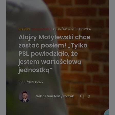
REGION
WIADOMOŚCI
OSTRÓW WLKP.
POLITYKA
Alojzy Motylewski chce
zostać posłem! „Tylko
PSL powiedziało, że
jestem wartościową
jednostką”
19.08.2019 15:46
10
Sebastian Matyszczak