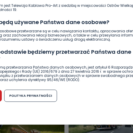
m jest Telewizja Kablowa Pro-Art z siedzibą w miejscowości Ostrów Wielkop
lności 19.
 będą używane Państwa dane osobowe?
sobowe przetwarzane są w celu nawiązania kontaktu, opracowania ofert
g oraz zachowania relacji biznesowych, a także w celu przesyłania inform
ozumieniu ustawy o świadczeniu usług drogą elektroniczną.
 podstawie będziemy przetwarzać Państwa dane
?
DUKACJA
GOSPODARKA I FINANSE
HISTORIA
KORONAWI
ną przetwarzania Państwa danych osobowych, jest artykuł 6 Rozporządz
pejskiego i Rady (UE) 2016/679 z dnia 27 kwietnia 2016 r. w sprawie ochr
ĄD
ŚRODOWISKO
WASZE INFO
WSZYSTKICH ŚWIĘTYCH
związku z przetwarzaniem danych osobowych w sprawie swobodnego prz
oraz uchylenia dyrektywy 95/46/WE (RODO).
możliwość cofnięcia zgody?
POLITYKA PRYWATNOŚCI
h osobowych jest dobrowolne, nie jest wymogiem ustawowym lub umo
runku zawarcia umowy. Cofnięcie zgody jest możliwe na każdym etapie i ni
dnymi negatywnymi konsekwencjami. Cofnięcia zgody można dokonać w
 (e-mail, poczta tradycyjna) tak, aby dotarła do wiadomości Telewizji 
ibą w miejscowości Ostrów Wielkopolski (63-400) przy ul. Wolności 19.
komu możemy przekazać Państwa dane?