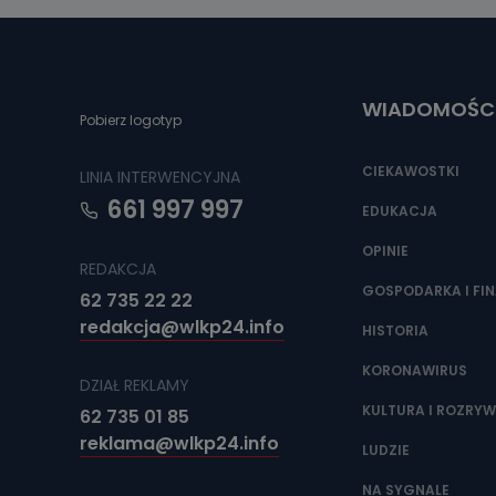
Można to zrob
poczta@tvproar
WIADOMOŚC
Pobierz logotyp
CIEKAWOSTKI
LINIA INTERWENCYJNA
661 997 997
EDUKACJA
OPINIE
REDAKCJA
GOSPODARKA I FI
62 735 22 22
redakcja@wlkp24.info
HISTORIA
KORONAWIRUS
DZIAŁ REKLAMY
KULTURA I ROZRY
62 735 01 85
reklama@wlkp24.info
LUDZIE
NA SYGNALE