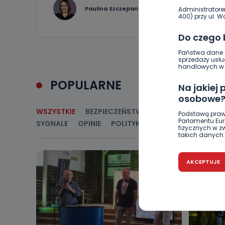
19
Paulina Szczepaniak
Administratore
400) przy ul. Wo
Do czego
Państwa dane o
sprzedaży usłu
handlowych w r
POPULARNE
Na jakiej
osobowe
WSZYSTKIE
BEZPIECZEŃSTWO
CIEKAWOSTKI
E
Podstawą praw
Parlamentu Euro
SYGNALE
OPINIE
POLITYKA
RELIGIA
SAMORZ
fizycznych w 
takich danych 
Czy jest 
AKCEPTUJE
Podanie danyc
nie stanowi wa
związane z ża
wybrany sposób
Pro-Art z siedz
Kiedy i 