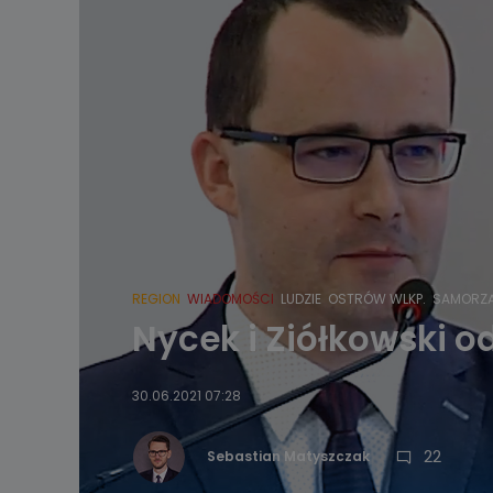
REGION
WIADOMOŚCI
LUDZIE
OSTRÓW WLKP.
SAMORZ
Nycek i Ziółkowski o
30.06.2021 07:28
22
Sebastian Matyszczak