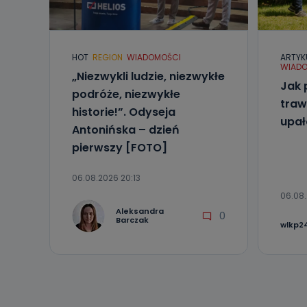
Telewizja Kablo
19 nie przekaz
wykorzystywan
HOT
REGION
WIADOMOŚCI
ARTYK
Co mogą 
WIADO
„Niezwykli ludzie, niezwykłe
Po wyrażeniu 
Jak 
Telewizji Kablo
podróże, niezwykłe
19 dostępu do 
traw
historie!”. Odyseja
ich sprostowan
upa
sprzeciwu wobe
Antonińska – dzień
pierwszy [FOTO]
Do kiedy
Do czasu wycof
06.08.2026 20:13
uzasadnionego
06.08.
Jakie da
Aleksandra
0
Barczak
wlkp24
Przetwarzane 
Państwa (lub z
źródeł publiczn
adres korespo
oraz partnerzy
Jak skont