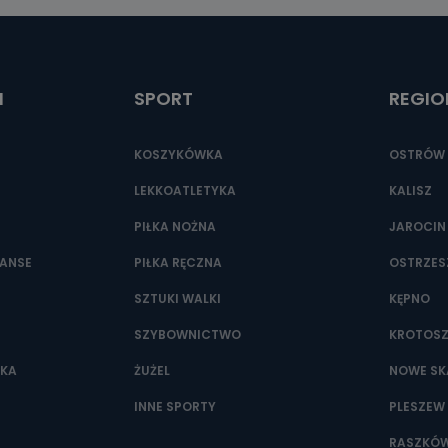
ić pod numerem telefonu 62 735-51-05 lub e-mailowo pod adresem:
t.pl
I
SPORT
REGIO
KOSZYKÓWKA
OSTRÓW 
LEKKOATLETYKA
KALISZ
PIŁKA NOŻNA
JAROCIN
NANSE
PIŁKA RĘCZNA
OSTRZE
SZTUKI WALKI
KĘPNO
SZYBOWNICTWO
KROTOS
WKA
ŻUŻEL
NOWE SK
INNE SPORTY
PLESZEW
RASZKÓ