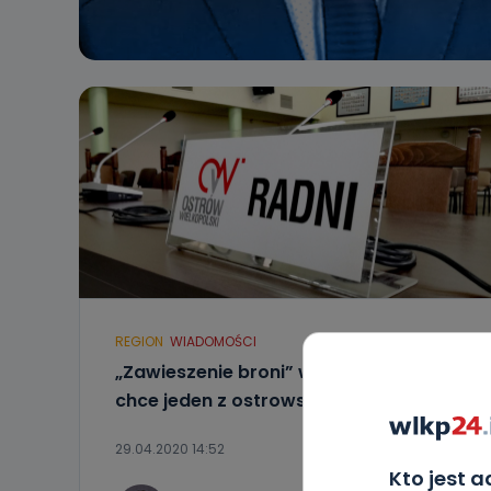
REGION
WIADOMOŚCI
„Zawieszenie broni” w Radzie? Tego
chce jeden z ostrowskich klubów
29.04.2020 14:52
Kto jest 