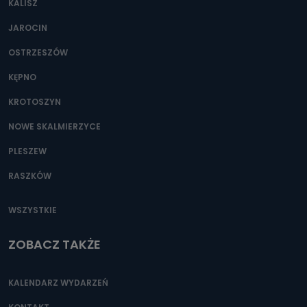
KALISZ
Można to zrobić pod numerem telefonu 62 735-51-05 lub
e-mailowo pod adresem: poczta@tvproart.pl
JAROCIN
OSTRZESZÓW
KĘPNO
KROTOSZYN
NOWE SKALMIERZYCE
PLESZEW
RASZKÓW
WSZYSTKIE
ZOBACZ TAKŻE
KALENDARZ WYDARZEŃ