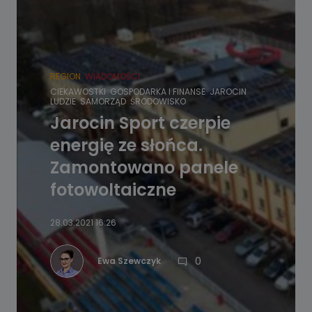
REGION
WIADOMOŚCI
CIEKAWOSTKI
GOSPODARKA I FINANSE
JAROCIN
LUDZIE
SAMORZĄD
ŚRODOWISKO
Jarocin Sport czerpie
energię ze słońca.
Zamontowano panele
fotowoltaiczne
28.03.2021 16:26
0
Ewa Szewczyk