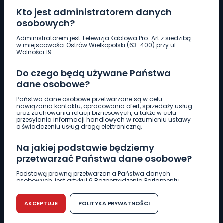
Kto jest administratorem danych
osobowych?
Pobierz logotyp
Administratorem jest Telewizja Kablowa Pro-Art z siedzibą
w miejscowości Ostrów Wielkopolski (63-400) przy ul.
Wolności 19.
LINIA INTERWENCYJNA
Do czego będą używane Państwa
661 997 997
dane osobowe?
Państwa dane osobowe przetwarzane są w celu
REDAKCJA
nawiązania kontaktu, opracowania ofert, sprzedaży usług
oraz zachowania relacji biznesowych, a także w celu
62 735 22 22
redakcja@wlkp24.info
przesyłania informacji handlowych w rozumieniu ustawy
o świadczeniu usług drogą elektroniczną.
DZIAŁ REKLAMY
Na jakiej podstawie będziemy
62 735 01 85
reklama@wlkp24.info
przetwarzać Państwa dane osobowe?
Podstawą prawną przetwarzania Państwa danych
osobowych, jest artykuł 6 Rozporządzenia Parlamentu
WIADOMOŚCI
Europejskiego i Rady (UE) 2016/679 z dnia 27 kwietnia 2016
r. w sprawie ochrony osób fizycznych w związku z
przetwarzaniem danych osobowych w sprawie
AKCEPTUJE
POLITYKA PRYWATNOŚCI
swobodnego przepływu takich danych oraz uchylenia
CIEKAWOSTKI
dyrektywy 95/46/WE (RODO).