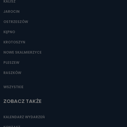
KALISZ
Można to zrobić pod numerem telefonu 62 735-51-05 lub
e-mailowo pod adresem: poczta@tvproart.pl
JAROCIN
OSTRZESZÓW
KĘPNO
KROTOSZYN
NOWE SKALMIERZYCE
PLESZEW
RASZKÓW
WSZYSTKIE
ZOBACZ TAKŻE
KALENDARZ WYDARZEŃ