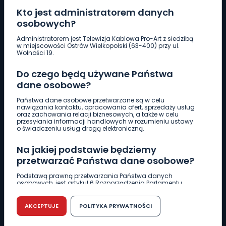
Kto jest administratorem danych
osobowych?
Pobierz logotyp
Administratorem jest Telewizja Kablowa Pro-Art z siedzibą
w miejscowości Ostrów Wielkopolski (63-400) przy ul.
Wolności 19.
LINIA INTERWENCYJNA
Do czego będą używane Państwa
661 997 997
dane osobowe?
Państwa dane osobowe przetwarzane są w celu
REDAKCJA
nawiązania kontaktu, opracowania ofert, sprzedaży usług
oraz zachowania relacji biznesowych, a także w celu
62 735 22 22
redakcja@wlkp24.info
przesyłania informacji handlowych w rozumieniu ustawy
o świadczeniu usług drogą elektroniczną.
DZIAŁ REKLAMY
Na jakiej podstawie będziemy
62 735 01 85
reklama@wlkp24.info
przetwarzać Państwa dane osobowe?
Podstawą prawną przetwarzania Państwa danych
osobowych, jest artykuł 6 Rozporządzenia Parlamentu
WIADOMOŚCI
Europejskiego i Rady (UE) 2016/679 z dnia 27 kwietnia 2016
r. w sprawie ochrony osób fizycznych w związku z
przetwarzaniem danych osobowych w sprawie
AKCEPTUJE
POLITYKA PRYWATNOŚCI
swobodnego przepływu takich danych oraz uchylenia
CIEKAWOSTKI
dyrektywy 95/46/WE (RODO).