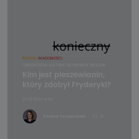
REGION
WIADOMOŚCI
CIEKAWOSTKI
KULTURA I ROZRYWKA
PLESZEW
Kim jest pleszewianin,
który zdobył Fryderyki?
23.03.2024 14:00
0
Paulina Szczepaniak