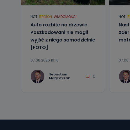
19 nie przekaz
wykorzystywan
HOT
REGION
WIADOMOŚCI
HOT
R
Co mogą 
Auto rozbite na drzewie.
Nast
Po wyrażeniu 
Telewizji Kablo
Poszkodowani nie mogli
zder
19 dostępu do 
wyjść z niego samodzielnie
mot
ich sprostowan
sprzeciwu wobe
[FOTO]
Do kiedy
07.08.2026 19:16
07.08.
Do czasu wycof
uzasadnionego
Sebastian
0
Matyszczak
Jakie da
Przetwarzane 
Państwa (lub z
źródeł publiczn
adres korespo
oraz partnerzy
Jak skont
Można to zrob