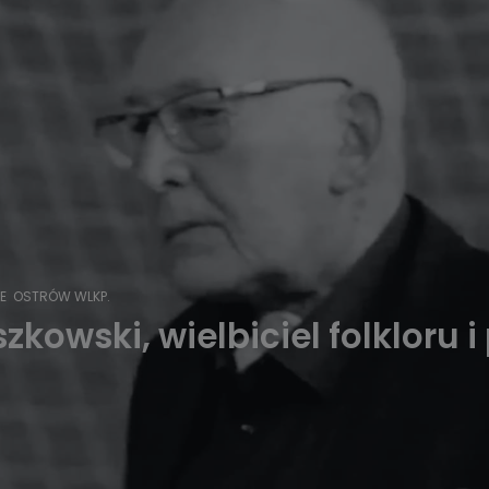
E
OSTRÓW WLKP.
kowski, wielbiciel folkloru i