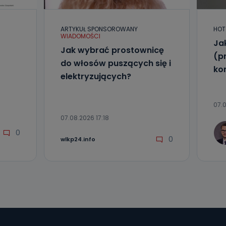
e
ARTYKUŁ SPONSOROWANY
HOT
WIADOMOŚCI
Ja
ania od
Jak wybrać prostownicę
. Wolności
(p
że żądania
do włosów puszących się i
ko
enia
elektryzujących?
07.0
07.08.2026 17:18
0
0
wlkp24.info
nio od
brane ze
taktowy,
racownicy