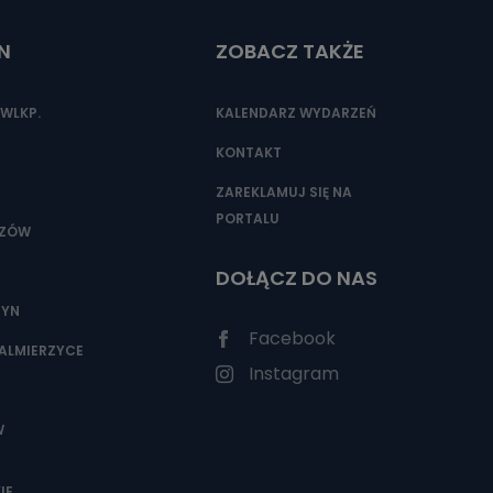
N
ZOBACZ TAKŻE
WLKP.
KALENDARZ WYDARZEŃ
KONTAKT
ZAREKLAMUJ SIĘ NA
PORTALU
SZÓW
DOŁĄCZ DO NAS
ZYN
Facebook
ALMIERZYCE
Instagram
W
IE