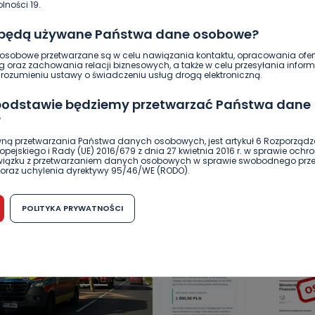
lności 19.
 będą używane Państwa dane osobowe?
sobowe przetwarzane są w celu nawiązania kontaktu, opracowania ofert
g oraz zachowania relacji biznesowych, a także w celu przesyłania inform
ozumieniu ustawy o świadczeniu usług drogą elektroniczną.
 podstawie będziemy przetwarzać Państwa dane
?
DUKACJA
GOSPODARKA I FINANSE
HISTORIA
KORONAWI
ną przetwarzania Państwa danych osobowych, jest artykuł 6 Rozporządz
pejskiego i Rady (UE) 2016/679 z dnia 27 kwietnia 2016 r. w sprawie ochr
ĄD
ŚRODOWISKO
WASZE INFO
WSZYSTKICH ŚWIĘTYCH
związku z przetwarzaniem danych osobowych w sprawie swobodnego prz
oraz uchylenia dyrektywy 95/46/WE (RODO).
możliwość cofnięcia zgody?
POLITYKA PRYWATNOŚCI
h osobowych jest dobrowolne, nie jest wymogiem ustawowym lub umo
runku zawarcia umowy. Cofnięcie zgody jest możliwe na każdym etapie i ni
dnymi negatywnymi konsekwencjami. Cofnięcia zgody można dokonać w
 (e-mail, poczta tradycyjna) tak, aby dotarła do wiadomości Telewizji 
ibą w miejscowości Ostrów Wielkopolski (63-400) przy ul. Wolności 19.
komu możemy przekazać Państwa dane?
wa Pro-Art z siedzibą w miejscowości Ostrów Wielkopolski (63-400) przy u