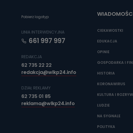
poczta@tvproar
WIADOMOŚC
Pobierz logotyp
CIEKAWOSTKI
LINIA INTERWENCYJNA
661 997 997
EDUKACJA
OPINIE
REDAKCJA
GOSPODARKA I FI
62 735 22 22
redakcja@wlkp24.info
HISTORIA
KORONAWIRUS
DZIAŁ REKLAMY
KULTURA I ROZRY
62 735 01 85
reklama@wlkp24.info
LUDZIE
NA SYGNALE
POLITYKA