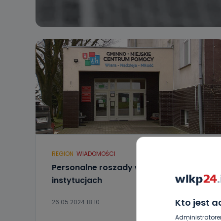
REGION
WIADOMOŚCI
Personalne roszady w odolanowskich
instytucjach
Kto jest 
26.05.2024 18:10
Administratore