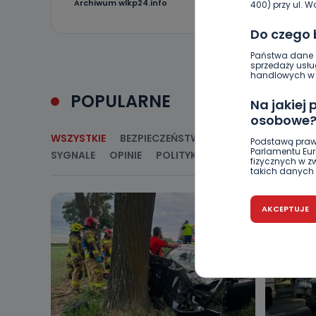
3
Archiwum wlkp24.info
400) przy ul. Wo
Do czego
Państwa dane o
sprzedaży usłu
handlowych w r
POPULARNE
Na jakiej
osobowe
WSZYSTKIE
BEZPIECZEŃSTWO
CIEKAWOSTKI
E
Podstawą praw
Parlamentu Euro
SYGNALE
OPINIE
POLITYKA
RELIGIA
SAMORZ
fizycznych w 
takich danych 
Czy jest 
AKCEPTUJE
Podanie danyc
nie stanowi wa
związane z ża
wybrany sposób
Pro-Art z siedz
Kiedy i 
Telewizja Kablo