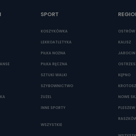
t.pl
I
SPORT
REGIO
KOSZYKÓWKA
OSTRÓW 
LEKKOATLETYKA
KALISZ
PIŁKA NOŻNA
JAROCIN
NANSE
PIŁKA RĘCZNA
OSTRZE
SZTUKI WALKI
KĘPNO
SZYBOWNICTWO
KROTOS
WKA
ŻUŻEL
NOWE SK
INNE SPORTY
PLESZEW
RASZKÓ
WSZYSTKIE
WSZYSTK